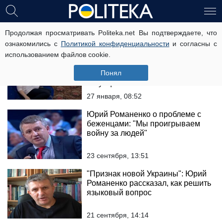
украинцы
Продолжая просматривать Politeka.net Вы подтверждаете, что
ознакомились с
Политикой конфиденциальности
и согласны с
использованием файлов cookie.
Демографический кризис в
Украине: сколько детей должно
Понял
родиться, чтобы улучшить
ситуацию
27 января, 08:52
Юрий Романенко о проблеме с
беженцами: "Мы проигрываем
войну за людей"
23 сентября, 13:51
"Признак новой Украины": Юрий
Романенко рассказал, как решить
языковый вопрос
21 сентября, 14:14