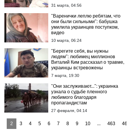
31 марта, 04:56
"Варенички леплю ребятам, что
они были сильными": бабушка
умилила украинцев поступком,
видео
10 марта, 06:24
"Берегите себя, вы нужны
людям": любимец миллионов
Виталий Ким рассказал о травме,
украинцы встревожены
7 марта, 19:30
"Они заслуживают...": украинка
узнала о судьбе пленного
любимого благодаря
пропагандистам
27 февраля, 04:14
1
2
3
4
5
6
7
8
9
10
...
463
464