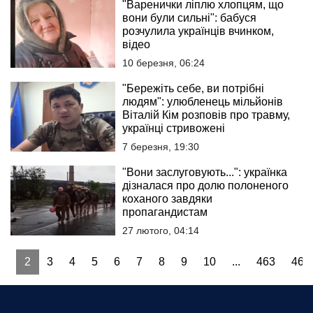
"Варенички ліплю хлопцям, що
вони були сильні": бабуся
розчулила українців вчинком,
відео
10 березня, 06:24
"Бережіть себе, ви потрібні
людям": улюбленець мільйонів
Віталій Кім розповів про травму,
українці стривожені
7 березня, 19:30
"Вони заслуговують...": українка
дізналася про долю полоненого
коханого завдяки
пропагандистам
27 лютого, 04:14
1
2
3
4
5
6
7
8
9
10
...
463
464