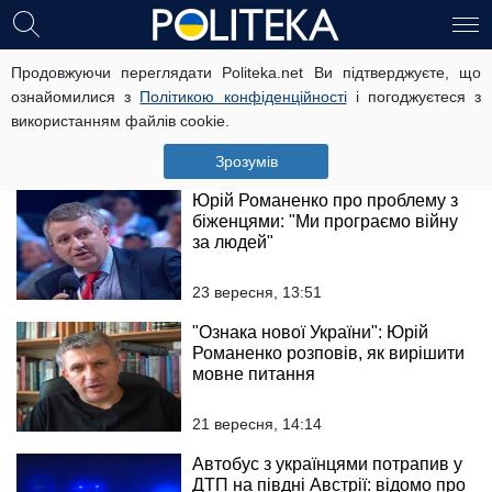
Демографічна криза в Україні:
Продовжуючи переглядати Politeka.net Ви підтверджуєте, що
скільки дітей має народитися,
ознайомилися з
Політикою конфіденційності
і погоджуєтеся з
щоб покращити ситуацію
використанням файлів cookie.
27 січня, 08:52
Зрозумів
Юрій Романенко про проблему з
біженцями: "Ми програємо війну
за людей"
23 вересня, 13:51
"Ознака нової України": Юрій
Романенко розповів, як вирішити
мовне питання
21 вересня, 14:14
Автобус з українцями потрапив у
ДТП на півдні Австрії: відомо про