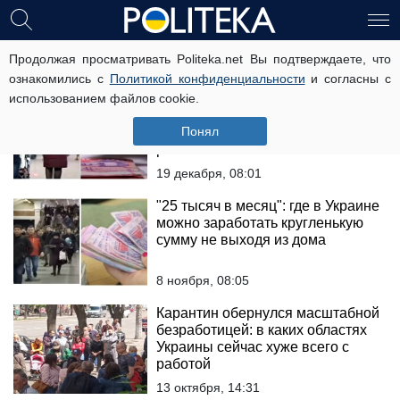
вакансии
Продолжая просматривать Politeka.net Вы подтверждаете, что
ознакомились с
Политикой конфиденциальности
и согласны с
использованием файлов cookie.
Работа в Украине: названы
самые востребованные
Понял
профессии, "на 20 тысяч могут
рассчитывать..."
19 декабря, 08:01
"25 тысяч в месяц": где в Украине
можно заработать кругленькую
сумму не выходя из дома
8 ноября, 08:05
Карантин обернулся масштабной
безработицей: в каких областях
Украины сейчас хуже всего с
работой
13 октября, 14:31