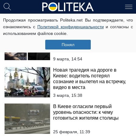
водитель
Продолжая просматривать Politeka.net Вы подтверждаете, что
ознакомились с
Политикой конфиденциальности
и согласны с
использованием файлов cookie.
"Ради кого на передовой гибнут
люди?": водитель маршрутки
Понял
выгнал дочь воина АТО
9 марта, 14:54
Новая трагедия на дороге в
Киеве: водитель потерял
сознание и вылетел на встречку,
видео в места
3 марта, 15:38
В Киеве огласили первый
уровень опасности: к чему
готовиться жителям столицы
25 февраля, 11:39