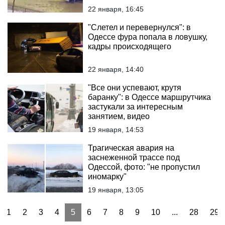
22 января, 16:45
"Слетел и перевернулся": в
Одессе фура попала в ловушку,
кадры происходящего
22 января, 14:40
"Все они успевают, крутя
баранку": в Одессе маршрутчика
застукали за интересным
занятием, видео
19 января, 14:53
Трагическая авария на
заснеженной трассе под
Одессой, фото: "не пропустил
иномарку"
19 января, 13:05
1
2
3
4
5
6
7
8
9
10
...
28
29