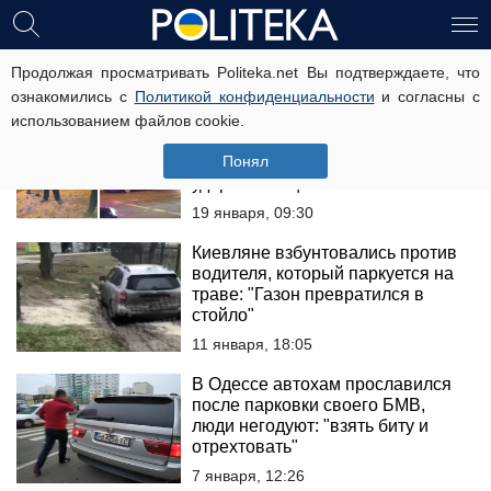
водитель
Продолжая просматривать Politeka.net Вы подтверждаете, что
ознакомились с
Политикой конфиденциальности
и согласны с
использованием файлов cookie.
В Одессе автохам избил
женщину посреди улицы,
Понял
вопиющие детали: "повалил
ударом в лицо"
19 января, 09:30
Киевляне взбунтовались против
водителя, который паркуется на
траве: "Газон превратился в
стойло"
11 января, 18:05
В Одессе автохам прославился
после парковки своего БМВ,
люди негодуют: "взять биту и
отрехтовать"
7 января, 12:26