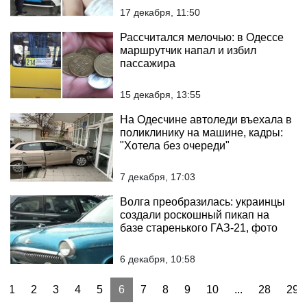
17 декабря, 11:50
Рассчитался мелочью: в Одессе
маршрутчик напал и избил
пассажира
15 декабря, 13:55
На Одесчине автоледи въехала в
поликлинику на машине, кадры:
"Хотела без очереди"
7 декабря, 17:03
Волга преобразилась: украинцы
создали роскошный пикап на
базе старенького ГАЗ-21, фото
6 декабря, 10:58
1
2
3
4
5
6
7
8
9
10
...
28
29