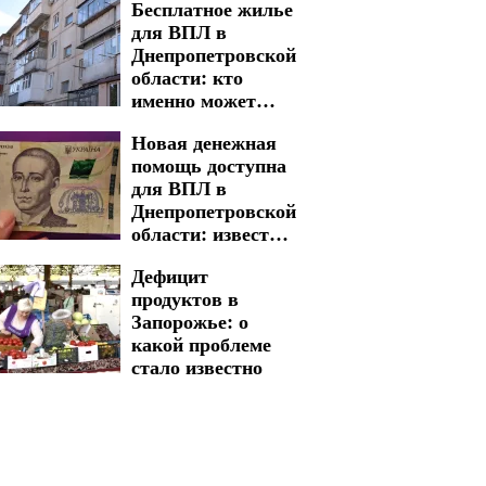
Бесплатное жилье
для ВПЛ в
Днепропетровской
области: кто
именно может
получить дом
Новая денежная
помощь доступна
для ВПЛ в
Днепропетровской
области: известны
критерии отбора и
Дефицит
размер выплат
продуктов в
Запорожье: о
какой проблеме
стало известно