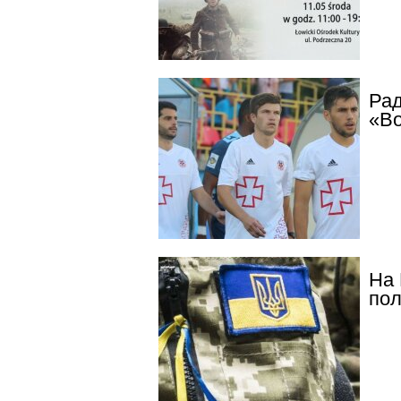
Рад
«Во
На 
пол