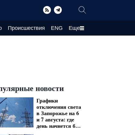
о
Происшествия
ENG
Еще
пулярные новости
Графики
отключения света
в Запорожье на 6
и 7 августа: где
день начнется без
электроснабжения