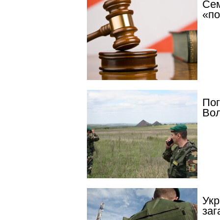
Сем
«по
Пог
Во
Укр
заг