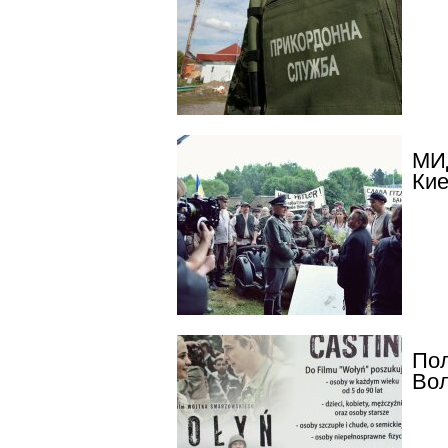
МИ
Ки
Пол
Вол