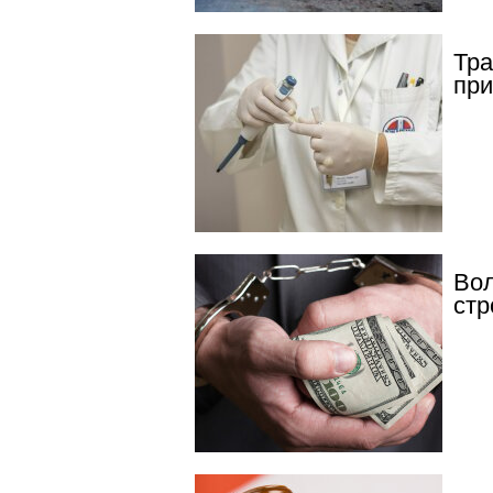
Тра
при
Вол
стр