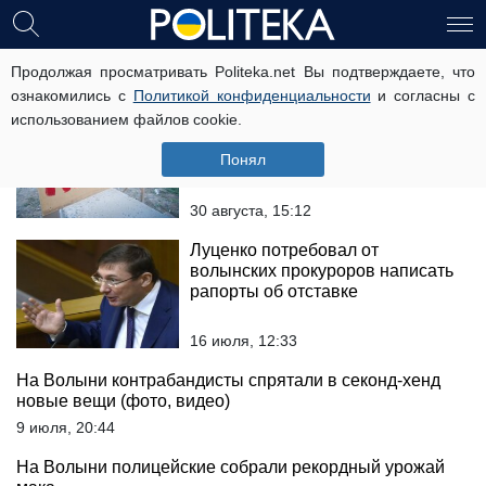
волынь
Продолжая просматривать Politeka.net Вы подтверждаете, что
ознакомились с
Политикой конфиденциальности
и согласны с
использованием файлов cookie.
Волыняне перекрыли
международную трассу из-за
Понял
африканской чумы
30 августа, 15:12
Луценко потребовал от
волынских прокуроров написать
рапорты об отставке
16 июля, 12:33
На Волыни контрабандисты спрятали в секонд-хенд
новые вещи (фото, видео)
9 июля, 20:44
На Волыни полицейские собрали рекордный урожай