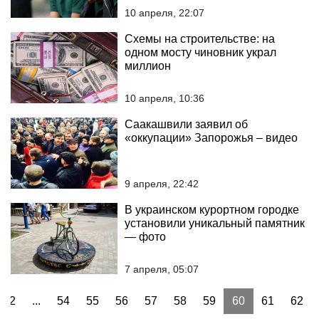
10 апреля, 22:07
Схемы на строительстве: на
одном мосту чиновник украл
миллион
10 апреля, 10:36
Саакашвили заявил об
«оккупации» Запорожья – видео
9 апреля, 22:42
В украинском курортном городке
установили уникальный памятник
— фото
7 апреля, 05:07
2
...
54
55
56
57
58
59
60
61
62