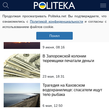
Запорожская область
Продолжая просматривать Politeka.net Вы подтверждаете, что
ознакомились с
Политикой конфиденциальности
и согласны с
использованием файлов cookie.
Хортица в огне: поджигатели
решили уничтожить заповедник
Понял
(фото)
9 июня, 08:16
В Запорожской колонии
тюремщики печатали деньги
23 мая, 18:31
Трагедия на Каховском
водохранилище: спасатели ищут
тело рыбака
6 мая, 12:50