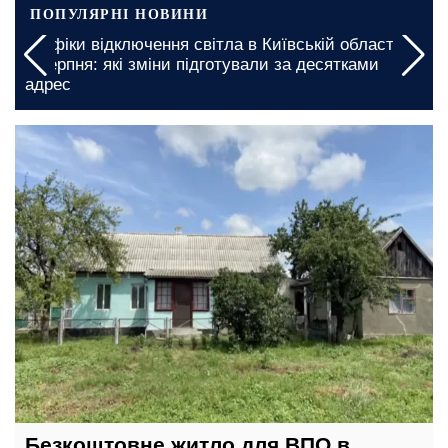
ПОПУЛЯРНІ НОВИНИ
ївській області на
Миколаївську область закликали пі
 за десятками
графіки відключення світла на 5 та 
введено на довгі години
сьогодні, 07:00
Безкоштовне житло для ВПО в