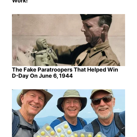
Work!
The Fake Paratroopers That Helped Win
D-Day On June 6, 1944