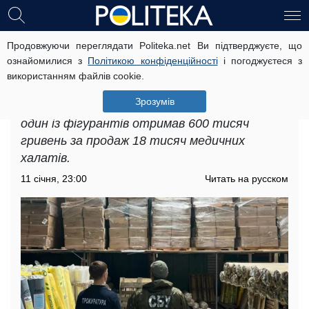
Продовжуючи переглядати Politeka.net Ви підтверджуєте, що
Продали гуманітарки на понад 600
ознайомилися з
Політикою конфіденційності
і погоджуєтеся з
тисяч гривень: суд вирішив, що
використанням файлів cookie.
робити з "волонтерами"
Зрозумів
Під час розслідування було виявлено, що
один із фігурантів отримав 600 тисяч
гривень за продаж 18 тисяч медичних
халатів.
11 січня, 23:00
Читать на русском