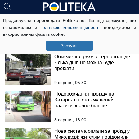
Обмеження руху в Києві: де на
Продовжуючи переглядати Politeka.net Ви підтверджуєте, що
містян чекають незручності
ознайомилися з
Політикою конфіденційності
і погоджуєтеся з
використанням файлів cookie.
9 серпня, 12:30
Зрозумів
Обмеження руху в Тернополі: де
кілька днів не можна буде
проїхати
9 серпня, 05:30
Подорожчання проїзду на
Закарпатті: хто змушений
платити значно більше
8 серпня, 18:00
Нова система оплати за проїзд у
Миколаєві: жителям повідомили