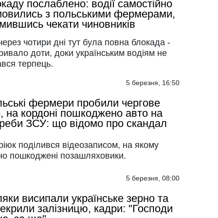
каду послаблено: водії самостійно
овились з польськими фермерами,
мившись чекати чиновників
ерез чотири дні тут була повна блокада -
ривало доти, доки українським водіям не
ався терпець.
5 березня, 16:50
ьські фермери пробили чергове
, на кордоні пошкоджено авто на
реби ЗСУ: що відомо про скандал
ріюк поділився відеозаписом, на якому
но пошкоджені позашляховики.
5 березня, 08:00
яки висипали українське зерно та
екрили залізницю, кадри: "Господи