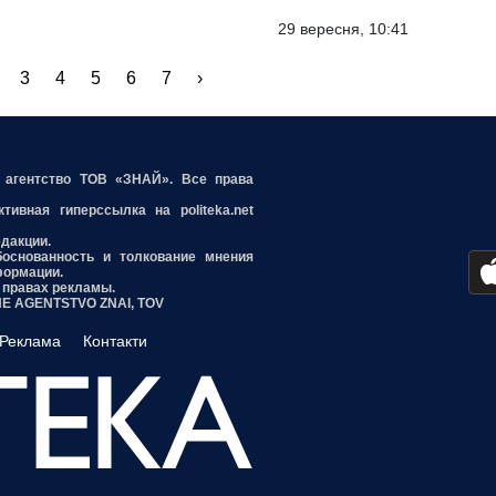
29 вересня, 10:41
3
4
5
6
7
›
е агентство ТОВ «ЗНАЙ». Все права
ивная гиперссылка на politeka.net
едакции.
боснованность и толкование мнения
формации.
 правах рекламы.
INE AGENTSTVO ZNAI, TOV
Реклама
Контакти