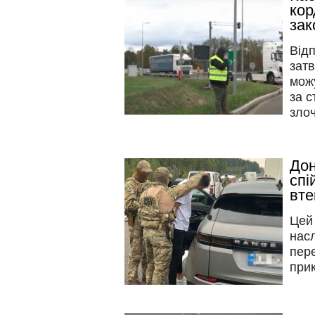
кор
зак
Відп
затв
можу
за с
злоч
Дон
спі
вте
Цей 
насл
пере
при