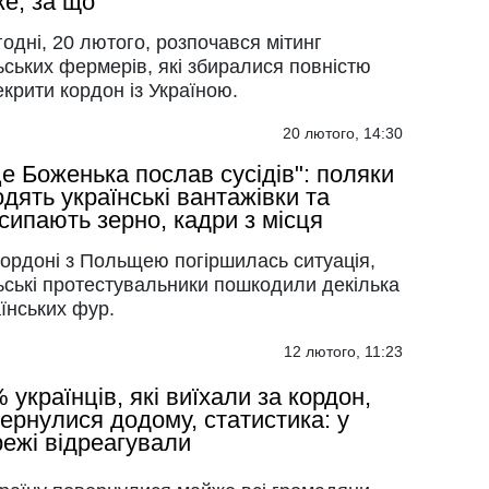
е, за що"
одні, 20 лютого, розпочався мітинг
ських фермерів, які збиралися повністю
крити кордон із Україною.
20 лютого, 14:30
е Боженька послав сусідів": поляки
дять українські вантажівки та
сипають зерно, кадри з місця
кордоні з Польщею погіршилась ситуація,
ьські протестувальники пошкодили декілька
їнських фур.
12 лютого, 11:23
 українців, які виїхали за кордон,
ернулися додому, статистика: у
ежі відреагували