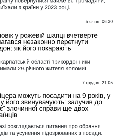
країну повернулися майже всі громадяни,
виїхали з країни у 2023 році.
5 січня, 06:30
овік у рожевій шапці вчетверте
агався незаконно перетнути
дон: як його покарають
карпатській області прикордонники
имали 29-річного жителя Коломиї.
7 грудня, 21:05
цера можуть посадити на 9 років, у
у його звинувачують: залучив до
єї злочинної справи ще двох
аїнців
азі розглядається питання про обрання
дів та усунення підозрюваних з посади.