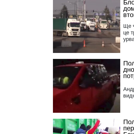
Бло
дом
вто
Ще ч
це т
урв
Пол
дно
пот
Анд
вид
Пол
пер