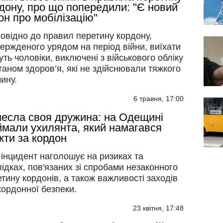
дону, про що попередили: "Є новий
он про мобілізацію"
овідно до правил перетину кордону,
ержденого урядом на період війни, виїхати
ть чоловіки, виключені з військового обліку
таном здоров’я, які не здійснювали тяжкого
ину.
6 травня, 17:00
есла своя дружина: на Одещині
ймали ухилянта, який намагався
кти за кордон
інцидент наголошує на ризиках та
ідках, пов'язаних зі спробами незаконного
тину кордонів, а також важливості заходів
кордонної безпеки.
23 квітня, 17:48