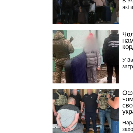
В У
які 
Чол
нам
кор
У За
затр
Офі
чом
сво
укр
Нар
захо