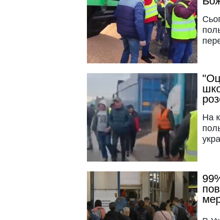
Бож
Сьог
поль
пере
"Оц
шко
роз
На 
пол
укра
99%
пов
мер