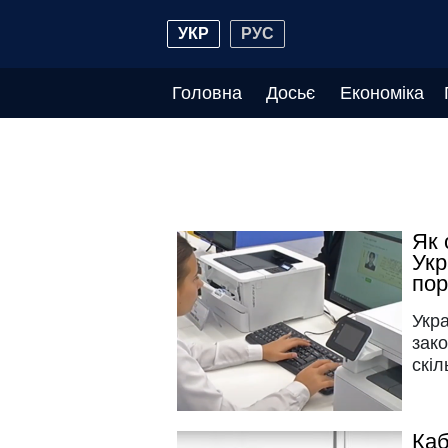
УКР
РУС
Головна
Досьє
Економіка
Як 
Укр
по
Укра
зако
скіл
Каб