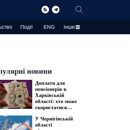
ьство
Події
ENG
Інше
пулярні новини
Доплати для
пенсіонерів в
Харківській
області: хто може
скористатися
можливістю
У Чернігівській
області