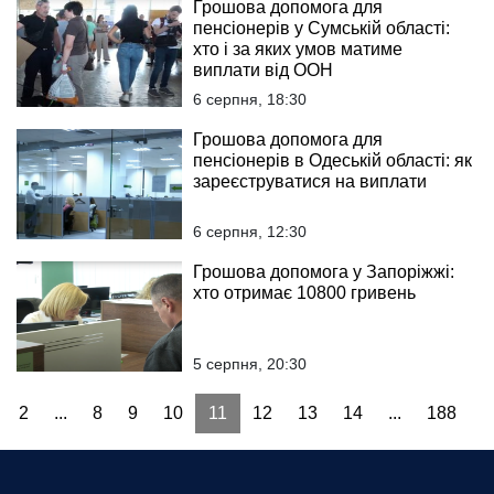
Грошова допомога для
пенсіонерів у Сумській області:
хто і за яких умов матиме
виплати від ООН
6 серпня, 18:30
Грошова допомога для
пенсіонерів в Одеській області: як
зареєструватися на виплати
6 серпня, 12:30
Грошова допомога у Запоріжжі:
хто отримає 10800 гривень
5 серпня, 20:30
2
...
8
9
10
11
12
13
14
...
188
1