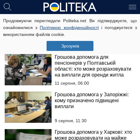
Грошова допомога у Кривому
Продовжуючи переглядати Politeka.net Ви підтверджуєте, що
Розі: хто має право на виплати і
ознайомилися з
Політикою конфіденційності
і погоджуєтеся з
як їх отримати
використанням файлів cookie.
11 серпня, 08:00
Зрозумів
Грошова допомога для
пенсіонерів у Полтавській
області: хто може розраховувати
на виплати для оренди житла
11 серпня, 06:00
Грошова допомога у Запоріжжі:
кому призначено підвищені
виплати
9 серпня, 11:30
Грошова допомога у Харкові: хто
може розраховувати на майже