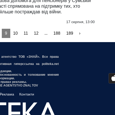
шова допомога для пенсіонерів у Сумській
сті спрямована на підтримку тих, хто
ільше постраждав від війни.
17 серпня, 13:00
9
10
11
12
...
188
189
›
е агентство ТОВ «ЗНАЙ». Все права
ивная гиперссылка на politeka.net
едакции.
боснованность и толкование мнения
формации.
 правах рекламы.
INE AGENTSTVO ZNAI, TOV
Реклама
Контакти