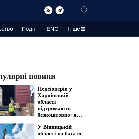
ьство
Події
ENG
Інше
пулярні новини
Пенсіонерів у
Харківській
області
підтримають
безкоштовно: яку
гуманітарну
У Вінницькій
допомогу можна
області на багато
отримати