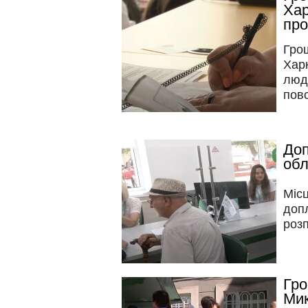
Хар
про
Гро
Харк
люд
пов
Доп
обл
Міс
допл
роз
Гро
Мик