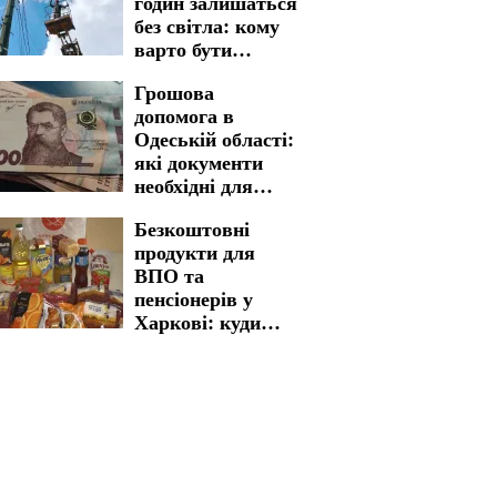
годин залишаться
без світла: кому
варто бути
готовими до
Грошова
графіків
допомога в
відключення на 7
Одеській області:
серпня
які документи
необхідні для
швидкого
Безкоштовні
отримання
продукти для
ВПО та
пенсіонерів у
Харкові: куди
звертатися для
отримання
життєво важливої
допомоги