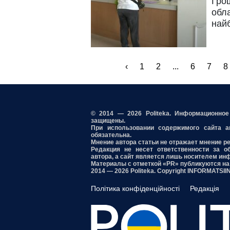
Гро
обла
найб
‹
1
2
...
6
7
8
© 2014 — 2026 Politeka. Информационно
защищены.
При использовании содержимого сайта акт
обязательна.
Мнение автора статьи не отражает мнение р
Редакция не несет ответственности за о
автора, а сайт является лишь носителем ин
Материалы с отметкой «PR» публикуются на
2014 — 2026 Politeka. Copyright INFORMATSI
Політика конфіденційності
Редакція