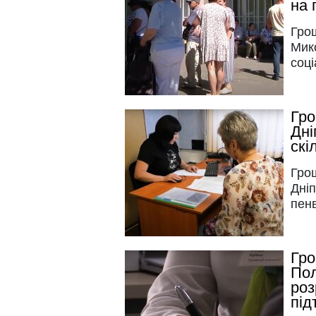
на 
Гро
Мик
соці
Гро
Дні
скі
Гро
Дніп
пен
Гро
Пол
роз
під