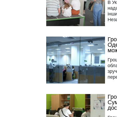
В Ук
над
інши
Нез
Гро
Оде
мож
Гро
обла
зруч
пере
Гро
Сум
дос