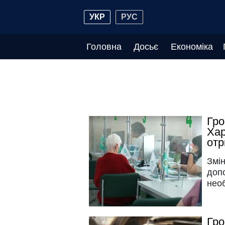
УКР
РУС
Головна
Досьє
Економіка
Гро
Хар
отр
Змі
допо
нео
Гро