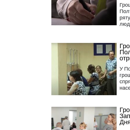
Гро
Полт
рят
люд
Гро
Пол
отр
У По
грош
спря
нас
Гро
Зап
Дня