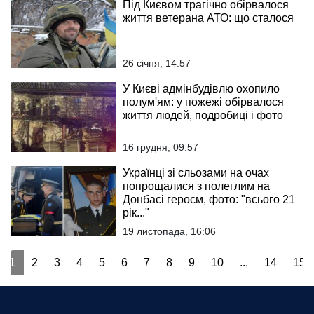
Під Києвом трагічно обірвалося
життя ветерана АТО: що сталося
26 січня, 14:57
У Києві адмінбудівлю охопило
полум'ям: у пожежі обірвалося
життя людей, подробиці і фото
16 грудня, 09:57
Українці зі сльозами на очах
попрощалися з полеглим на
Донбасі героєм, фото: "всього 21
рік..."
19 листопада, 16:06
1
2
3
4
5
6
7
8
9
10
...
14
15