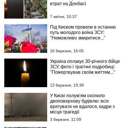
втрат на Донбасі
7 квітня, 10:37
Під Києвом провели в останню
путь молодого воїна ЗСУ:
"Неможливо змиритися..."
16 березня, 16:05
Україна оплакує 30-річного бійця
ЗСУ, фото і трагічні подробиці:
"Пожертвував своїм життям..."
13 березня, 19:38
У Києві полум'ям охопило
двоповерхову будівлю: всіх
врятувати не вдалося, кадри з
місця трагедії
3 березня, 11:09