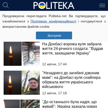
Нова трагедія на Донбасі:
Продовжуючи переглядати Politeka.net Ви підтверджуєте, що
обірвалося життя бійця ЗСУ, який
ознайомилися з
Політикою конфіденційності
і погоджуєтеся з
раніше поховав брата
використанням файлів cookie.
13 квітня, 13:36
Зрозумів
На Донбасі ворожа куля забрала
життя 24-річного солдата: "Віддав
життя, захищаючи Україну"
12 квітня, 17:44
"Незадовго до загибелі дзвонив
мамі": на Донбасі куля снайпера
обірвала життя українського
військового
12 квітня, 17:18
"До останнього була надія, що
живий": Україна зазнала нових