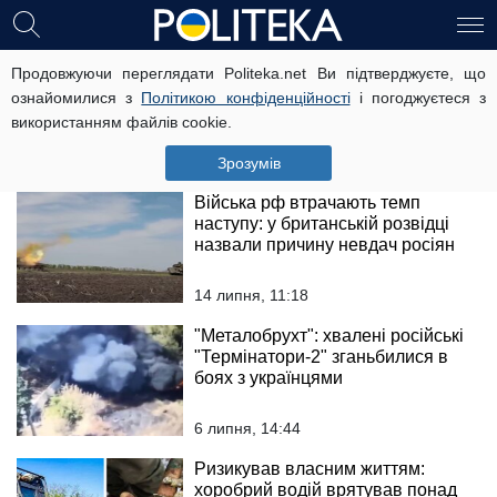
Окупант поскаржився батькові на
Продовжуючи переглядати Politeka.net Ви підтверджуєте, що
байдужість командування:
ознайомилися з
Політикою конфіденційності
і погоджуєтеся з
"Тільки кажуть – памперси
використанням файлів cookie.
поміняйте"
17 липня, 15:17
Зрозумів
Війська рф втрачають темп
наступу: у британській розвідці
назвали причину невдач росіян
14 липня, 11:18
"Металобрухт": хвалені російські
"Термінатори-2" зганьбилися в
боях з українцями
6 липня, 14:44
Ризикував власним життям:
хоробрий водій врятував понад