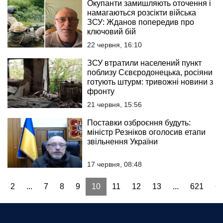
Окупанти замишляють оточення і
намагаються розсікти війська
ЗСУ: Жданов попередив про
ключовий бій
22 червня, 16:10
ЗСУ втратили населений пункт
поблизу Сєвєродонецька, росіяни
готують штурм: тривожні новини з
фронту
21 червня, 15:56
Поставки озброєння будуть:
міністр Резніков оголосив етапи
звільнення України
17 червня, 08:48
2
...
7
8
9
10
11
12
13
...
621
6