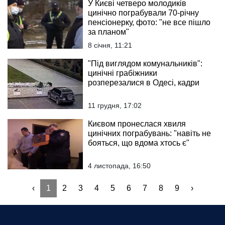
У Києві четверо молодиків
цинічно пограбували 70-річну
пенсіонерку, фото: "не все пішло
за планом"
8 січня, 11:21
"Під виглядом комунальників":
цинічні грабіжники
розперезалися в Одесі, кадри
11 грудня, 17:02
Києвом пронеслася хвиля
цинічних пограбувань: "навіть не
бояться, що вдома хтось є"
4 листопада, 16:50
‹
1
2
3
4
5
6
7
8
9
›