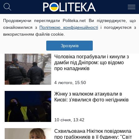
На пенсіонерів влаштували
Продовжуючи переглядати Politeka.net Ви підтверджуєте, що
полювання по всій Україні:
ознайомилися з
Політикою конфіденційності
і погоджуєтеся з
"забирають останні
використанням файлів cookie.
заощадження"
8 лютого, 15:58
Зрозумів
Чоловіка пограбували і кинули з
дамби під Дніпром: що відомо
про нападників
4 лютого, 15:50
Жінку з малюком атакували в
Києві: з'явилися фото негідників
10 січня, 13:42
Схвильована Нікітюк повідомила
про грабіжників в її будинку: "Світ