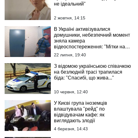
не ідеальний"
2 жовтня, 14:15
В Україні активізувалися
домушники, небезпечний момент
зняла камера
відеоспостереження: "Мітки на
дверях..."
22 липня, 19:40
З відомою українською співачкою
на безлюдній трасі трапилася
біда: "Спасибі, що жива..."
10 червня, 12:40
У Києві група іноземців
влаштувала "рейд" по
відвідувачам кафе: як
виглядають злодії
4 березня, 14:43