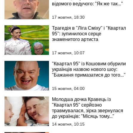
відомого ведучого: "Як же так..."
17 жовтня, 18:30
Трагедія в "Ліга Сміху" і "Квартал
95": зупинилося серце
знаменитого артиста
17 жовтня, 10:07
"Квартал 95" із Кошовим обурили
українців назвою нового шоу:
"Бажання примазатися до того..."
15 жовтня, 04:00
Молодша дочка Кравець із
"Квартал 95" серйозно
травмувалася, зірка звернулася
до українців: "Місяць тому..."
14 жовтня, 10:15