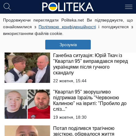
Дружина продюсера "Квартал 95"
Продовжуючи переглядати Politeka.net Ви підтверджуєте, що
розповіла про страшну хворобу
ознайомилися з
Політикою конфіденційності
і погоджуєтеся з
синів: "Проходить гірше..."
використанням файлів cookie.
25 жовтня, 15:15
Зрозумів
Ганебна ситуація: Юрій Ткач із
"Квартал 95" виправдався перед
українцями після гучного
скандалу
22 жовтня, 15:44
"Квартал 95" зворушливо
підтримав Ізраїль "Червоною
Калиною" на івриті: "Пробило до
сліз..."
19 жовтня, 18:30
Потап поділився трагічною
звісткою, обірвалося життя