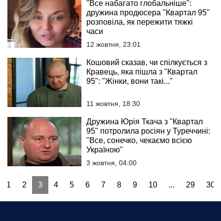
"Все набагато глобальніше":
дружина продюсера "Квартал 95"
розповіла, як пережити тяжкі
часи
12 жовтня, 23:01
Кошовий сказав, чи спілкується з
Кравець, яка пішла з "Квартал
95": "Жінки, вони такі..."
11 жовтня, 18:30
Дружина Юрія Ткача з "Квартал
95" потролила росіян у Туреччині:
"Все, сонечко, чекаємо всією
Україною"
3 жовтня, 04:00
1
2
3
4
5
6
7
8
9
10
...
29
30