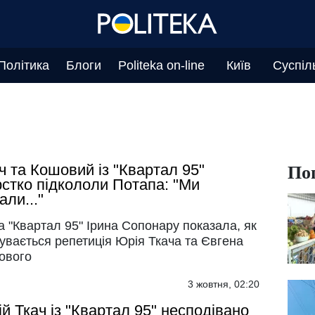
Політика
Блоги
Politeka on-line
Київ
Суспіл
По
ч та Кошовий із "Квартал 95"
стко підкололи Потапа: "Ми
али..."
а "Квартал 95" Ірина Сопонару показала, як
увається репетиція Юрія Ткача та Євгена
ового
3 жовтня, 02:20
й Ткач із "Квартал 95" несподівано