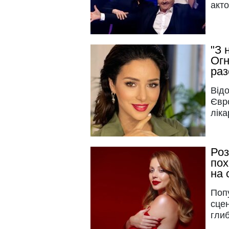
акто
"З 
Огн
раз
Відо
Євро
ліка
Роз
пох
на 
Поп
сцен
глиб