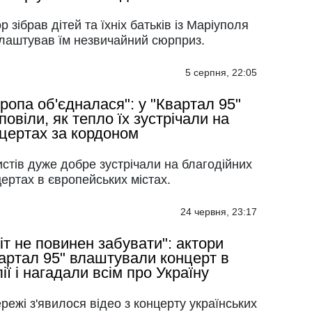
р зібрав дітей та їхніх батьків із Маріуполя
влаштував їм незвичайний сюрприз.
5 серпня, 22:05
ропа об'єдналася": у "Квартал 95"
повіли, як тепло їх зустрічали на
цертах за кордоном
стів дуже добре зустрічали на благодійних
ертах в європейських містах.
24 червня, 23:17
іт не повинен забувати": актори
артал 95" влаштували концерт в
лії і нагадали всім про Україну
режі з'явилося відео з концерту українських