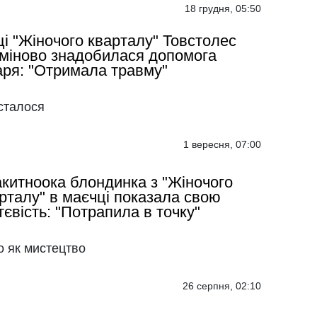
18 грудня, 05:50
ці "Жіночого кварталу" Товстолес
міново знадобилася допомога
аря: "Отримала травму"
сталося
1 вересня, 07:00
китноока блондинка з "Жіночого
рталу" в маєчці показала свою
тєвість: "Потрапила в точку"
о як мистецтво
26 серпня, 02:10