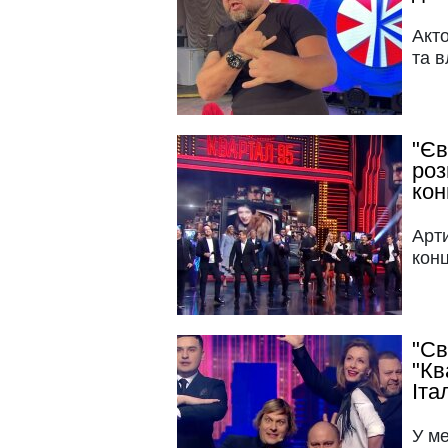
Акто
та 
"Єв
роз
кон
Арти
конц
"Св
"Кв
Іта
У ме