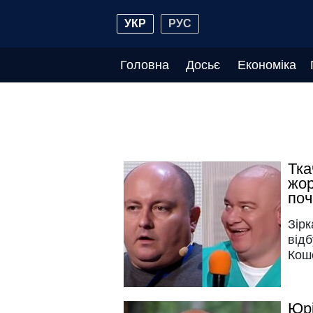
УКР
РУС
Головна
Досьє
Економіка
Тка
жор
поч
Зірк
відб
Кош
Юрі