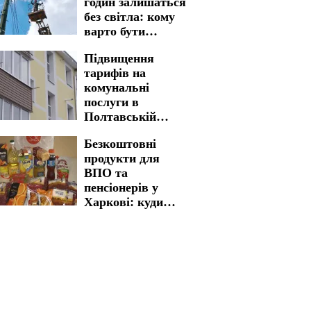
годин залишаться
без світла: кому
варто бути
готовими до
Підвищення
графіків
тарифів на
відключення на 7
комунальні
серпня
послуги в
Полтавській
області: нова
Безкоштовні
вартість стала
продукти для
реальністю
ВПО та
пенсіонерів у
Харкові: куди
звертатися для
отримання
життєво важливої
допомоги