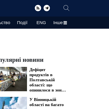
ьство
Події
ENG
Інше
пулярні новини
Дефіцит
продуктів в
Полтавській
області: що
опинилося в зоні
ризику
У Вінницькій
області на багато