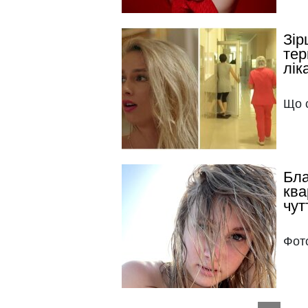
Зір
тер
лік
Що 
Бла
ква
чут
Фот