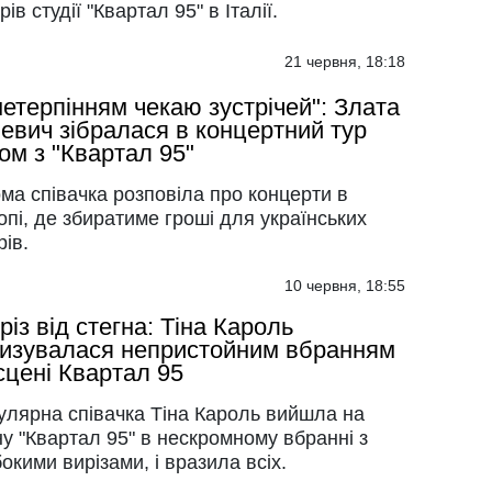
рів студії "Квартал 95" в Італії.
21 червня, 18:18
нетерпінням чекаю зустрічей": Злата
евич зібралася в концертний тур
ом з "Квартал 95"
ма співачка розповіла про концерти в
пі, де збиратиме гроші для українських
рів.
10 червня, 18:55
різ від стегна: Тіна Кароль
изувалася непристойним вбранням
сцені Квартал 95
улярна співачка Тіна Кароль вийшла на
у "Квартал 95" в нескромному вбранні з
окими вирізами, і вразила всіх.