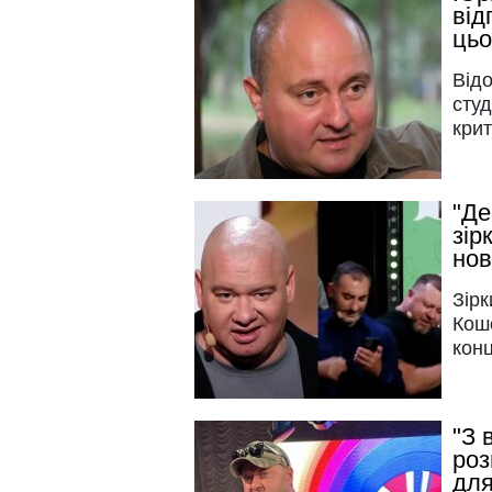
від
цьо
Відо
студ
крит
"Де
зір
но
Зірк
Кош
конц
"З 
роз
для