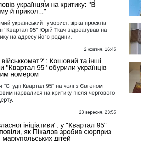
повів українцям на критику: "В
му й прикол..."
мий український гуморист, зірка проєктів
ії "Квартал 95" Юрій Ткач відреагував на
ику на адресу його родини.
2 жовтня, 16:45
 військкомат?": Кошовий та інші
ки "Квартал 95" обурили українців
вим номером
и "Студії Квартал 95" на чолі з Євгеном
овим нарвалися на критику після чергового
ерту.
23 вересня, 23:55
власної ініціативи": у "Квартал 95"
повіли, як Пікалов зробив сюрприз
 маріупольських дітей