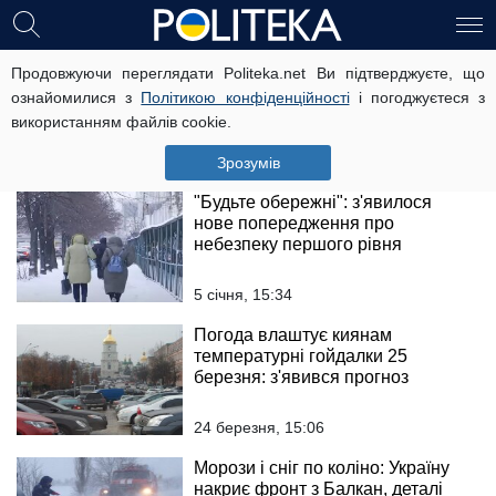
Рекордна спека накрила Україну:
Продовжуючи переглядати Politeka.net Ви підтверджуєте, що
такого не було півстоліття
ознайомилися з
Політикою конфіденційності
і погоджуєтеся з
використанням файлів cookie.
10 квітня, 15:09
Зрозумів
"Будьте обережні": з'явилося
нове попередження про
небезпеку першого рівня
5 січня, 15:34
Погода влаштує киянам
температурні гойдалки 25
березня: з'явився прогноз
24 березня, 15:06
Морози і сніг по коліно: Україну
накриє фронт з Балкан, деталі