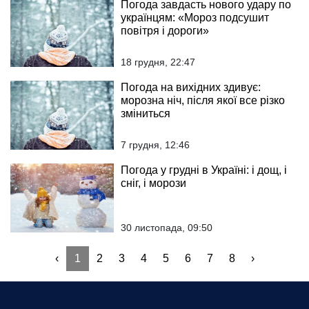
Погода завдасть нового удару по
українцям: «Мороз подсушит
повітря і дороги»
18 грудня, 22:47
Погода на вихідних здивує:
морозна ніч, після якої все різко
зміниться
7 грудня, 12:46
Погода у грудні в Україні: і дощ, і
сніг, і морози
30 листопада, 09:50
‹
1
2
3
4
5
6
7
8
›