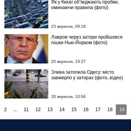
Як у Києві об’їжджають пробки,
оминаючи правила (фото)
23 вересня, 09:18
Лавров через затори пройшовся
пішки Нью-Йорком (фото)
20 вересня, 19:27
Злива затопила Одесу: місто
завмерло у заторах (фото, відео)
20 вересня, 10:56
2
...
11
12
13
14
15
16
17
18
19