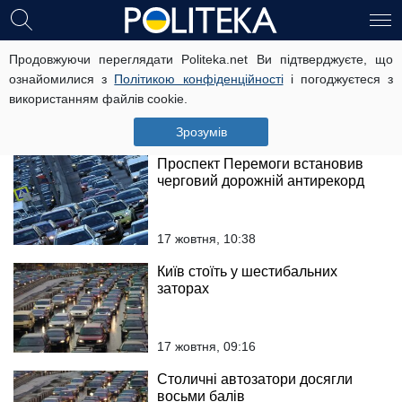
Київ стоїть у рекордних заторах
Продовжуючи переглядати Politeka.net Ви підтверджуєте, що
ознайомилися з
Політикою конфіденційності
і погоджуєтеся з
використанням файлів cookie.
26 жовтня, 18:31
Зрозумів
Проспект Перемоги встановив
черговий дорожній антирекорд
17 жовтня, 10:38
Київ стоїть у шестибальних
заторах
17 жовтня, 09:16
Столичні автозатори досягли
восьми балів