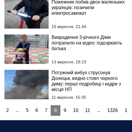
Пожежник побив двох маленьких
українців: позичили
електросамокат
15 вересня, 21:44
Викрадення 3-річного Діми
потрапило на відео: підозрюють
батька
13 вересня, 18:23
Потужний вибух струсонув
Донецьк, видно стовп чорного
диму: перші подробиці і кадри з
місця НП
11 вересня, 15:35
2
...
5
6
7
8
9
10
11
...
1326
13