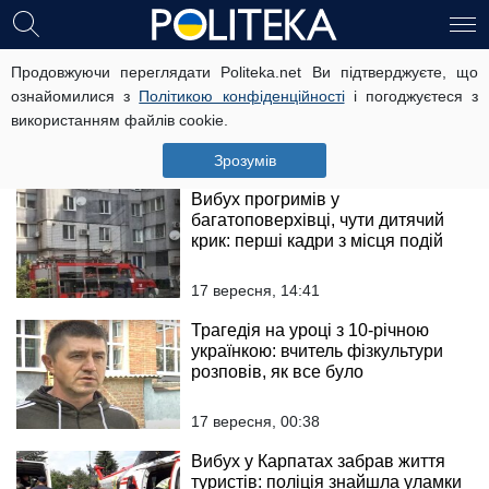
Моторошна ДТП на українській
Продовжуючи переглядати Politeka.net Ви підтверджуєте, що
трасі: в авто була вагітна жінка з
ознайомилися з
Політикою конфіденційності
і погоджуєтеся з
чотирма дітьми, кадри
використанням файлів cookie.
18 вересня, 01:28
Зрозумів
Вибух прогримів у
багатоповерхівці, чути дитячий
крик: перші кадри з місця подій
17 вересня, 14:41
Трагедія на уроці з 10-річною
українкою: вчитель фізкультури
розповів, як все було
17 вересня, 00:38
Вибух у Карпатах забрав життя
туристів: поліція знайшла уламки