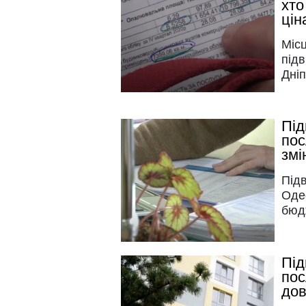
хто
цін
Місц
під
Дніп
Під
пос
змі
Під
Оде
бюд
Під
пос
дов