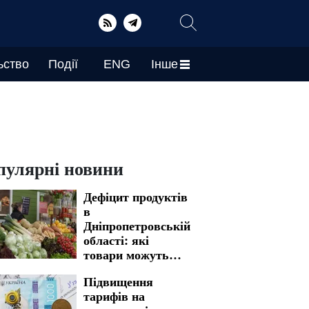
ьство
Події
ENG
Інше
пулярні новини
Дефіцит продуктів
в
Дніпропетровській
області: які
товари можуть
стати рідкістю в
Підвищення
магазинах
тарифів на