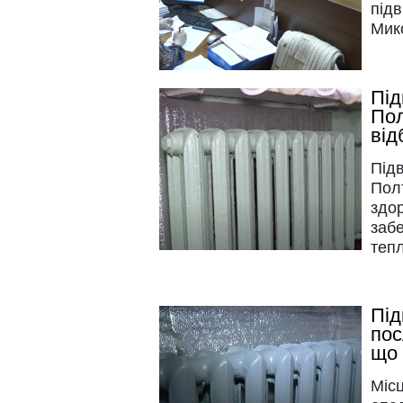
під
Мико
Під
Пол
від
Під
Полт
здор
забе
теп
Під
пос
що 
Місц