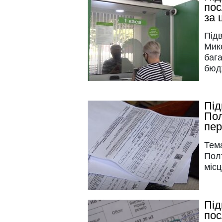
пос
за 
Під
Мико
бага
бюд
Під
Пол
пер
Тем
Пол
міс
Під
пос