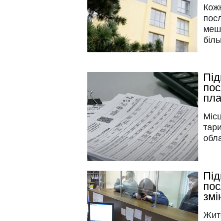
Кож
посл
меш
біль
Під
пос
пла
Міс
тари
обла
Під
пос
змі
Жите