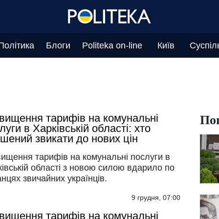
Політика
Блоги
Politeka on-line
Київ
Суспіл
По
вищення тарифів на комунальні
луги в Харківській області: хто
шений звикати до нових цін
вищення тарифів на комунальні послуги в
івській області з новою силою вдарило по
нцях звичайних українців.
9 грудня, 07:00
вищення тарифів на комунальні