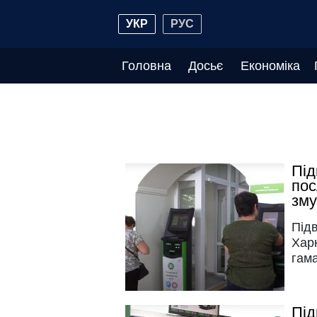
УКР
РУС
Головна
Досьє
Економіка
Під
пос
зму
Під
Харк
гама
Під