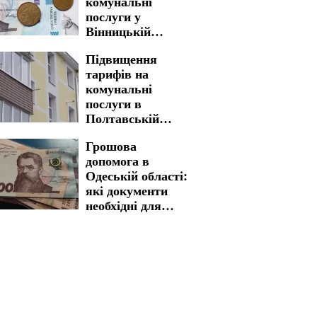
комунальні
послуги у
Вінницькій
області: ціни
Підвищення
можуть злетіти
тарифів на
майже в двічі
комунальні
послуги в
Полтавській
області: нова
Грошова
вартість стала
допомога в
реальністю
Одеській області:
які документи
необхідні для
швидкого
отримання