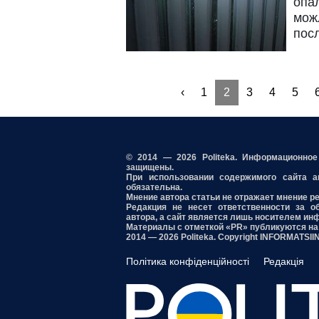
опа
мож
посл
‹
1
2
3
4
5
© 2014 — 2026 Politeka. Информационно
защищены.
При использовании содержимого сайта акт
обязательна.
Мнение автора статьи не отражает мнение р
Редакция не несет ответственности за о
автора, а сайт является лишь носителем ин
Материалы с отметкой «PR» публикуются на
2014 — 2026 Politeka. Copyright INFORMATSI
Політика конфіденційності
Редакція