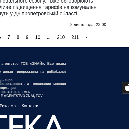
лювального сезону, і вже обговорюють
ливе підвищення тарифів на комунальні
уги у Дніпропетровській області.
2 листопада, 23:00
6
7
8
9
10
...
210
211
›
е агентство ТОВ «ЗНАЙ». Все права
ивная гиперссылка на politeka.net
едакции.
боснованность и толкование мнения
формации.
 правах рекламы.
INE AGENTSTVO ZNAI, TOV
Реклама
Контакти