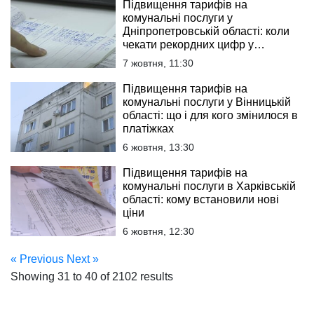
Підвищення тарифів на
комунальні послуги у
Дніпропетровській області: коли
чекати рекордних цифр у
платіжках
7 жовтня, 11:30
Підвищення тарифів на
комунальні послуги у Вінницькій
області: що і для кого змінилося в
платіжках
6 жовтня, 13:30
Підвищення тарифів на
комунальні послуги в Харківській
області: кому встановили нові
ціни
6 жовтня, 12:30
« Previous
Next »
Showing
31
to
40
of
2102
results