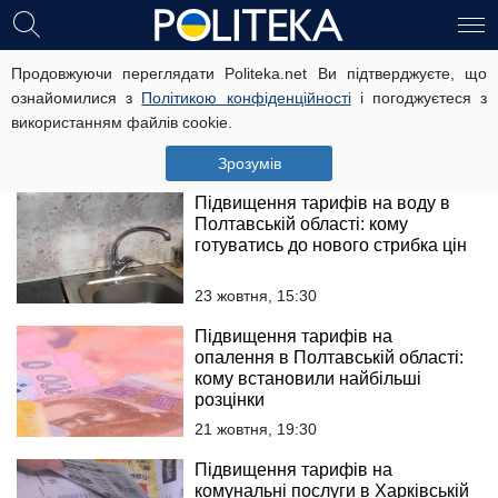
Підвищення тарифів на
Продовжуючи переглядати Politeka.net Ви підтверджуєте, що
опалення в Полтавській області:
ознайомилися з
Політикою конфіденційності
і погоджуєтеся з
хто отримує більші платіжки
використанням файлів cookie.
23 жовтня, 19:15
Зрозумів
Підвищення тарифів на воду в
Полтавській області: кому
готуватись до нового стрибка цін
23 жовтня, 15:30
Підвищення тарифів на
опалення в Полтавській області:
кому встановили найбільші
розцінки
21 жовтня, 19:30
Підвищення тарифів на
комунальні послуги в Харківській