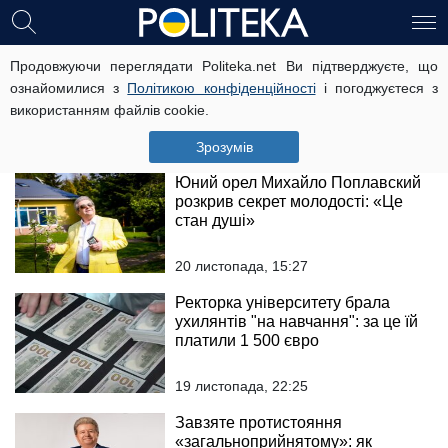
Михайло Поплавський вдало
Продовжуючи переглядати Politeka.net Ви підтверджуєте, що
капіталізував свій особистий
ознайомилися з
Політикою конфіденційності
і погоджуєтеся з
бренд
використанням файлів cookie.
25 листопада, 15:13
Зрозумів
Юний орел Михайло Поплавский
розкрив секрет молодості: «Це
стан душі»
20 листопада, 15:27
Ректорка університету брала
ухилянтів "на навчання": за це їй
платили 1 500 євро
19 листопада, 22:25
Завзяте протистояння
«загальноприйнятому»: як