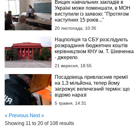
Вищих навчальних закладів в
Україні може поменшати, в МОН
виступили із заявою: "Протягом
наступних 15 років..."
20 листопада, 10:35
Нацполіція та СБУ розслідують
розкрадання бюджетних коштів
керівництвом КНУ ім. Т. Шевченка
- джерело
21 вересня, 18:55
Посадовець привласнив премії
на 1,3 мільйона, тепер йому
загрожує величезний термін: що
відомо наразі
5 травня, 14:31
« Previous
Next »
Showing
11
to
20
of
108
results