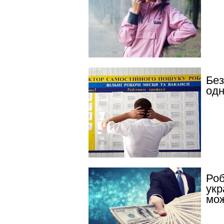
Без
одн
Роб
укр
мож