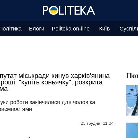
Політика
Блоги
Politeka on-line
Київ
Суспіл
По
путат міськради кинув харків'янина
гроші: "купіть коньячку", розкрита
ема
уки роботи закінчилися для чоловіка
риємностями
23 грудня, 11:04