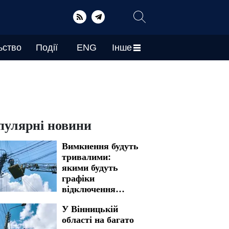
ьство
Події
ENG
Інше
пулярні новини
Вимкнення будуть
тривалими:
якими будуть
графіки
відключення
світла у
У Вінницькій
Запоріжжі на 7
області на багато
серпня