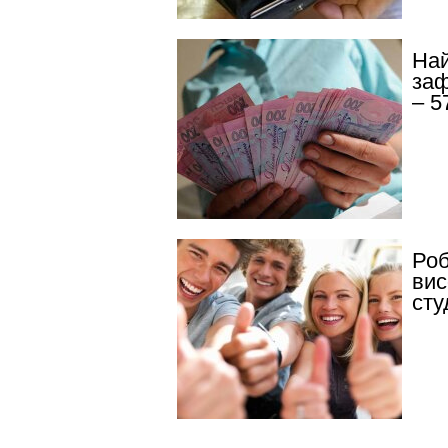
Най
заф
– 5
Роб
вис
сту