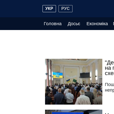
УКР
РУС
Головна
Досьє
Економіка
"Де
на 
сх
Пош
неп