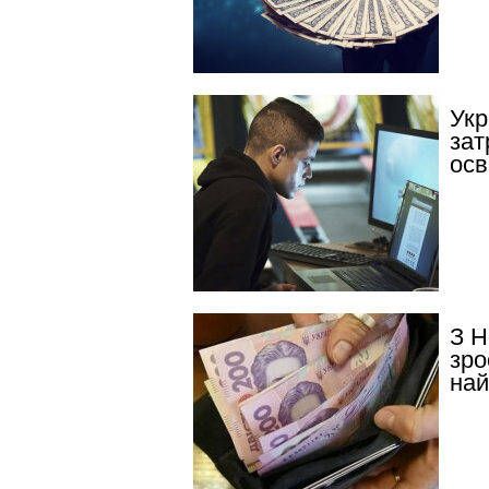
Укр
зат
осв
З Н
зро
най