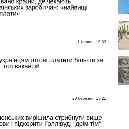
вано країни, де чекають
аїнських заробітчан: «найвищі
плати»
1 травня, 19:33
українцям готові платити більше за
: топ вакансій
20 березня, 13:21
енських вирішила стрибнути вище
ови і підкорити Голлівуд: “дрім тім”