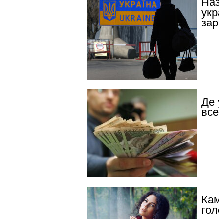
Наз
укр
зар
Де 
все
Кам
гол