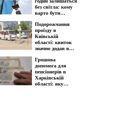
годин залишаться
без світла: кому
варто бути
готовими до
Подорожчання
графіків
проїзду в
відключення на 7
Київській
серпня
області: квиток
значно додав в
вартості
Грошова
допомога для
пенсіонерів в
Харківській
області: яку
процедуру
необхідно пройти
для отримання
виплат