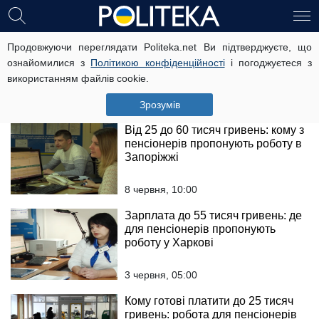
Робота для пенсіонерів в
Продовжуючи переглядати Politeka.net Ви підтверджуєте, що
Волинській області: хто може
ознайомилися з
Політикою конфіденційності
і погоджуєтеся з
отримати зарплату від 10 тисяч
використанням файлів cookie.
гривень
вчора, 22:30
Зрозумів
Від 25 до 60 тисяч гривень: кому з
пенсіонерів пропонують роботу в
Запоріжжі
8 червня, 10:00
Зарплата до 55 тисяч гривень: де
для пенсіонерів пропонують
роботу у Харкові
3 червня, 05:00
Кому готові платити до 25 тисяч
гривень: робота для пенсіонерів