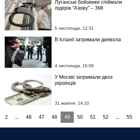
Луганські бойовики спіймали
лідерів “Азову” – ЗМІ
5 листопада, 12:31
В Іспанії затримали диявола
4 листопада, 16:00
У Москві затримали двох
українців
31 жовтня, 14:10
2
...
46
47
48
49
50
51
52
...
55