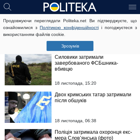
П’яний ужгородський священик
Продовжуючи переглядати Politeka.net Ви підтверджуєте, що
влаштував рознос патрульним
ознайомилися з
Політикою конфіденційності
і погоджуєтеся з
(відео)
використанням файлів cookie.
19 листопада, 10:19
Зрозумів
Силовики затримали
завербованого ФСБшника-
вбивцю
18 листопада, 15:20
Двох кримських татар затримали
після обшуків
18 листопада, 06:38
Поліція затримала охоронця екс-
мера Слов’янська (фото)