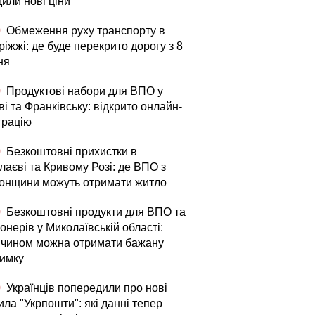
или нові ціни
0
Обмеження руху транспорту в
іжжі: де буде перекрито дорогу з 8
ня
0
Продуктові набори для ВПО у
і та Франківську: відкрито онлайн-
трацію
0
Безкоштовні прихистки в
лаєві та Кривому Розі: де ВПО з
онщини можуть отримати житло
0
Безкоштовні продукти для ВПО та
онерів у Миколаївській області:
 чином можна отримати бажану
римку
0
Українців попередили про нові
ла "Укрпошти": які данні тепер