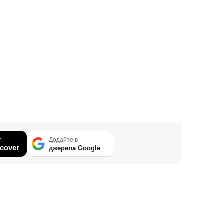
у
Додайте в
cover
джерела Google