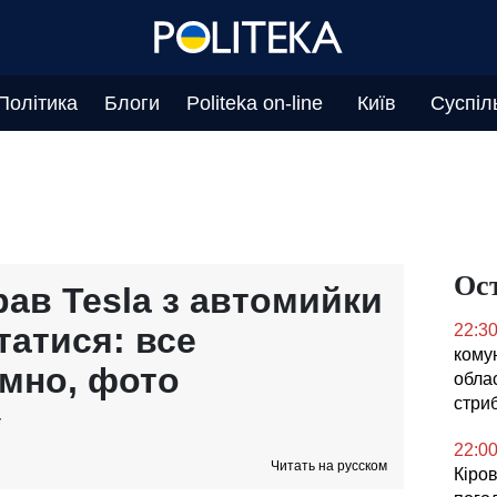
Політика
Блоги
Politeka on-line
Київ
Суспіл
Ос
рав Tesla з автомийки
татися: все
22:3
кому
умно, фото
облас
стриб
22:0
Читать на русском
Кіров