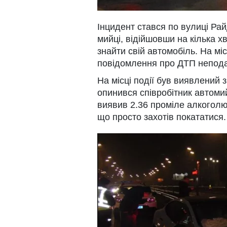
Інцидент стався по вулиці Ра
мийці, відійшовши на кілька хв
знайти свій автомобіль. На мі
повідомлення про ДТП непода
На місці події був виявлений 
опинився співробітник автоми
виявив 2.36 проміле алкоголю в
що просто захотів покататися.