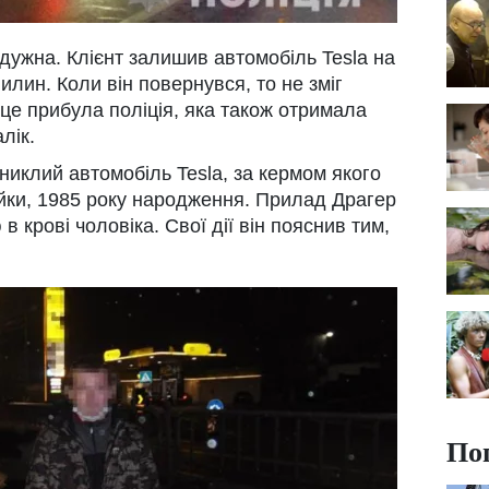
йдужна. Клієнт залишив автомобіль Tesla на
илин. Коли він повернувся, то не зміг
сце прибула поліція, яка також отримала
лік.
зниклий автомобіль Tesla, за кермом якого
йки, 1985 року народження. Прилад Драгер
 крові чоловіка. Свої дії він пояснив тим,
По