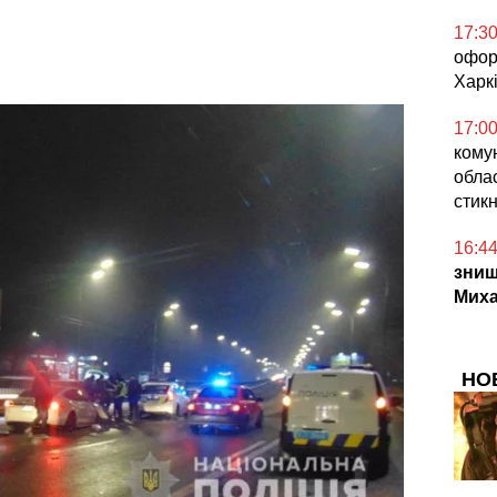
17:3
офор
Харкі
17:0
кому
облас
стикн
16:4
знищ
Миха
НО