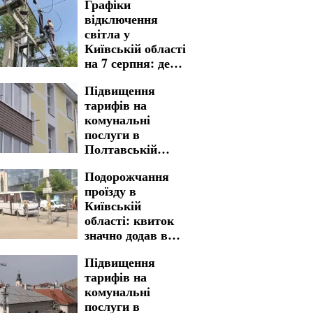
Графіки
відключення
світла у
Київській області
на 7 серпня: де
варто бути
Підвищення
готовими до
тарифів на
тривалих
комунальні
незручностей
послуги в
Полтавській
області: нова
Подорожчання
вартість стала
проїзду в
реальністю
Київській
області: квиток
значно додав в
вартості
Підвищення
тарифів на
комунальні
послуги в