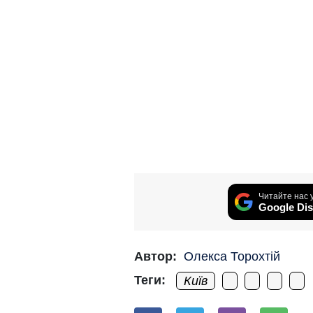
Читайте нас 
Google Dis
Автор:
Олекса Торохтій
Теги:
Київ