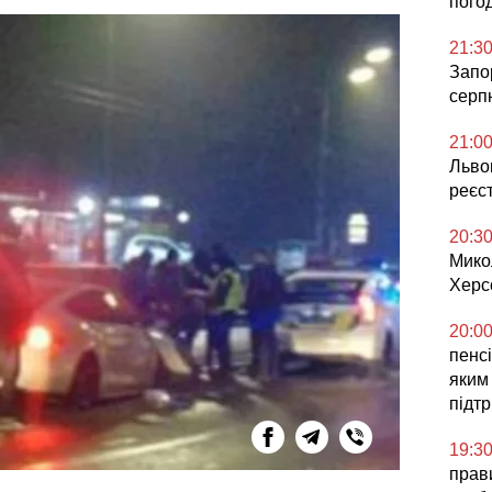
погод
21:3
Запор
серп
21:0
Львов
реєс
20:3
Мико
Херс
20:0
пенсі
яким
підт
19:3
прави