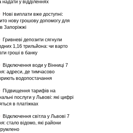
а надати у відділеннях
0
Нові виплати вже доступні:
рито нову грошову допомогу для
в Запоріжжі
0
Гривневі депозити сягнули
рдних 1,16 трильйона: чи варто
ати гроші в банку
0
Відключення води у Вінниці 7
ня: адреси, де тимчасово
криють водопостачання
0
Підвищення тарифів на
альні послуги у Львові: які цифрі
яться в платіжках
0
Відключення світла у Львові 7
я: стало відомо, які райони
трумлено