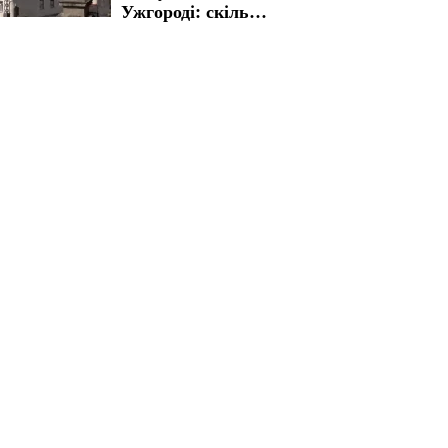
Ужгороді: скільки
доведеться
заплатити