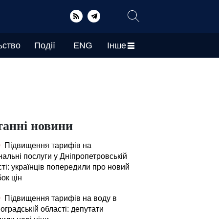
ьство
Події
ENG
Інше
танні новини
0
Підвищення тарифів на
нальні послуги у Дніпропетровській
ті: українців попередили про новий
ок цін
0
Підвищення тарифів на воду в
оградській області: депутати