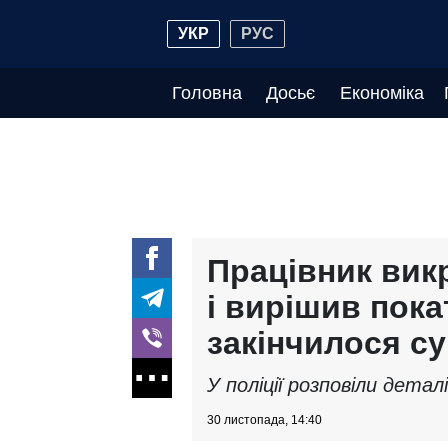
УКР
РУС
Головна
Досьє
Економіка
Працівник вик
і вирішив пока
закінчилося с
У поліції розповіли деталі
30 листопада, 14:40