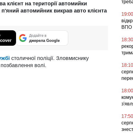
треб
а клієнт на території автомийки
 п'яний автомийник викрав авто клієнта
19:0
відк
ВПО 
у
Додайте в
18:3
cover
джерела Google
реко
трим
ужбі
столичної поліції. Зловмиснику
 позбавлення волі.
18:1
серп
пере
18:0
комун
з'явл
17:5
серпн
знес