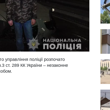
о управління поліції розпочато
3 ст. 289 КК України – незаконне
собом.