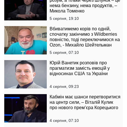
розум, а тільки через шлунок – це
нема бензину, нема продуктів, –
Микола Томенко
5 серпня, 19:10
Вбиватимемо корів по одній,
спочатку закінчимо з Wildberries
повністю, тоді переключимося на
Ozon, - Михайло Шейтельман
5 серпня, 07:10
Юрій Ванетик розповів про
прагматизм замість емоцій у
відносинах США та України
4 серпня, 09:23
Кабмін має шанси перетворитися
на центр сили, – Віталій Кулик
про нового прем’єра Корецького
4 серпня, 07:10