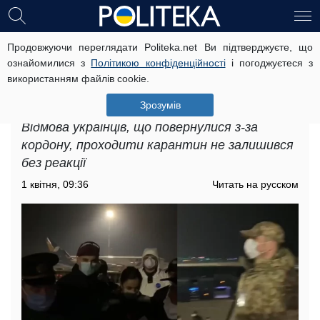
Продовжуючи переглядати Politeka.net Ви підтверджуєте, що
Дебоширы из "Борисполя"
ознайомилися з
Політикою конфіденційності
і погоджуєтеся з
подставили всех украинцев за
використанням файлів cookie.
границей: "Больше ни одного
рейса", радикальное заявление
Зрозумів
Відмова українців, що повернулися з-за
кордону, проходити карантин не залишився
без реакції
1 квітня, 09:36
Читать на русском