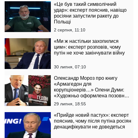
«Це був такий символічний
удар»: експерт пояснив, навіщо
росіяни запустили ракету до
Польщі
2 серпня, 11:10
«Ми ж настільки захопилися
цим»: експерт розповів, чому
путін не хоче закінчувати війну
30 липня, 07:10
Олександр Мороз про книгу
«Армагедон для
корупціонерів…» Олени Думи:
«Художньо оформлена позовна
заява до державної влади»
29 липня, 18:55
«Прийде новий пастух»: експерт
пояснив, чому після путіна росіян
денацифікувати не доведеться