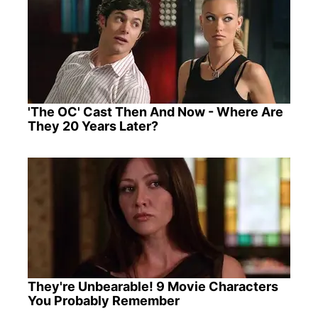
'The OC' Cast Then And Now - Where Are
They 20 Years Later?
They're Unbearable! 9 Movie Characters
You Probably Remember