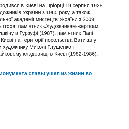
одився в Києві на Пріорці 19 серпня 1928
дожників України з 1965 року, а також
ьної академії мистецтв України з 2009
льптора: пам’ятник «Художникам-жертвам
шкіну в Гурзуфі (1987), пам’ятник Папі
 Києві на території посольства Ватикану
и художнику Миколі Глущенко і
йковому кладовищі в Києві (1982-1986).
 Монумента славы ушел из жизни во