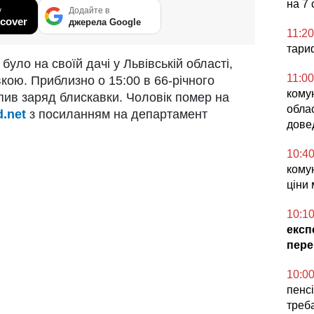
на 7
у
Додайте в
cover
джерела Google
11:20
тари
було на своїй дачі у Львівській області,
11:00
кою. Приблизно о 15:00 в 66-річного
комун
апив заряд блискавки. Чоловік помер на
обла
d.net
з посиланням на департамент
дове
10:4
комун
ціни 
10:1
експ
пере
10:0
пенсі
треб