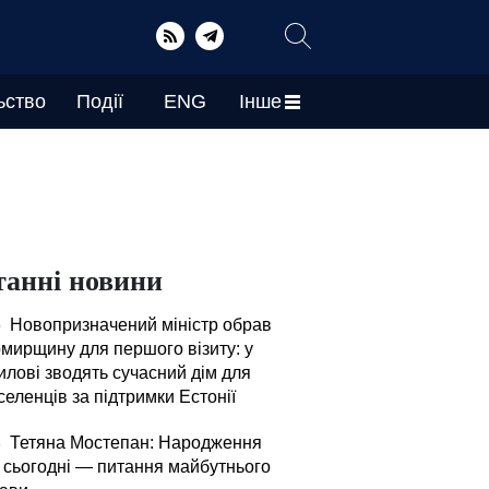
ьство
Події
ENG
Інше
танні новини
5
Новопризначений міністр обрав
мирщину для першого візиту: у
илові зводять сучасний дім для
еленців за підтримки Естонії
3
Тетяна Мостепан: Народження
й сьогодні — питання майбутнього