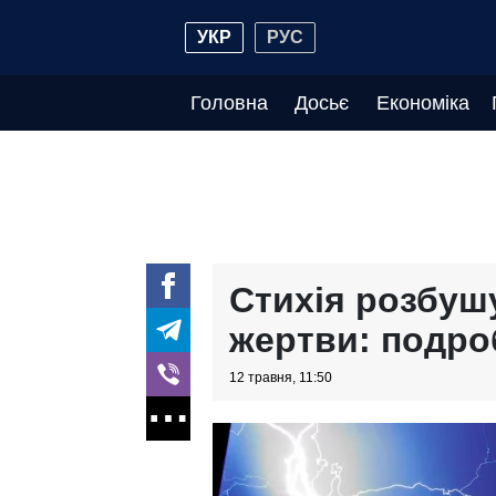
УКР
РУС
Головна
Досьє
Економіка
Стихія розбушу
жертви: подроб
12 травня, 11:50