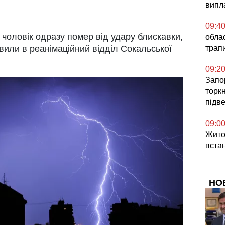
випл
09:4
 чоловік одразу помер від удару блискавки,
обла
трап
вили в реанімаційний відділ Сокальської
09:2
Запор
торкн
підв
09:0
Житом
вста
НО