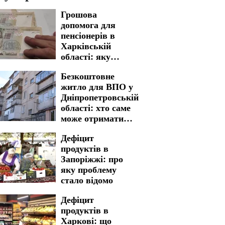
Грошова
допомога для
пенсіонерів в
Харківській
області: яку
процедуру
Безкоштовне
необхідно пройти
житло для ВПО у
для отримання
Дніпропетровській
виплат
області: хто саме
може отримати
дім
Дефіцит
продуктів в
Запоріжжі: про
яку проблему
стало відомо
Дефіцит
продуктів в
Харкові: що