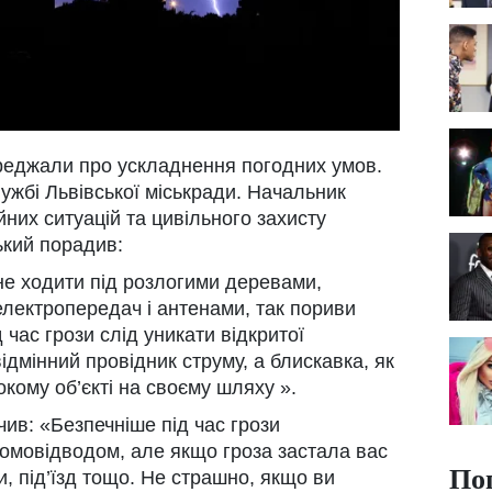
ереджали про ускладнення погодних умов.
ужбі Львівської міськради. Начальник
них ситуацій та цивільного захисту
ький порадив:
не ходити під розлогими деревами,
лектропередач і антенами, так пориви
 час грози слід уникати відкритої
відмінний провідник струму, а блискавка, як
кому об’єкті на своєму шляху ».
чив: «Безпечніше під час грози
ромовідводом, але якщо гроза застала вас
По
и, під’їзд тощо. Не страшно, якщо ви