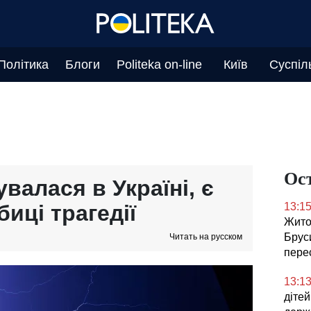
Політика
Блоги
Politeka on-line
Київ
Суспіл
Ос
валася в Україні, є
иці трагедії
13:1
Жито
Брус
Читать на русском
перес
13:1
діте