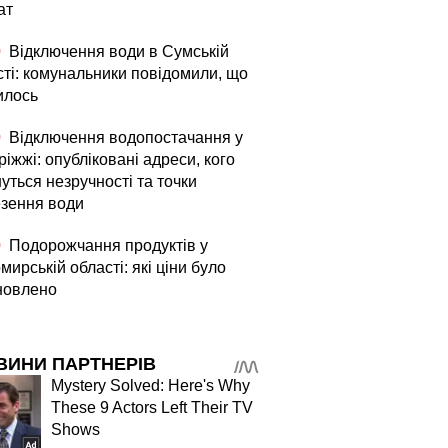
ат
0
Відключення води в Сумській
сті: комунальники повідомили, що
илось
0
Відключення водопостачання у
іжжі: опубліковані адреси, кого
уться незручності та точки
езення води
0
Подорожчання продуктів у
ирській області: які ціни було
новлено
ВИНИ ПАРТНЕРІВ
Mystery Solved: Here's Why
These 9 Actors Left Their TV
Shows