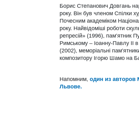
Борис Степанович Довгань нар
року. Він був членом Спілки ху
Почесним академіком Націонал
року. Найвідоміші роботи ску
репресій» (1996), пам’ятник Пу
Римському – Іоанну-Павлу II в
(2002), меморіальні пам’ятник
композитору Ігорю Шамо на Ба
Напомним,
один из авторов
Львове.