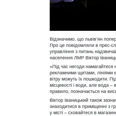
Відзначимо, що львів’ян поп
Про це повідомляли в прес-сл
управління з питань надзвичай
населення ЛМР Віктор Іваниц
«Під час негоди намагайтеся 
рекламними щитами, лініями е
вітру можуть їх пошкодити. Під
місцевості і води, але вода – 
правило, позначається на висо
Віктор Іваницький також зазна
знаходитися в приміщенні з г
у місті – сховайтеся в магазин