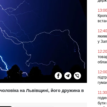
держ
13:0
Кроп
встан
12:4
яким
у За
12:2
товар
облас
12:0
підт
гума
чоловіка на Львівщині, його дружина в
11:30
годин
бути