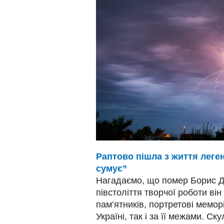
Раптово пішла з життя леген
сумує”
Нагадаємо, що помер Борис До
півстоліття творчої роботи ві
пам’ятників, портретові мемор
Україні, так і за її межами. С