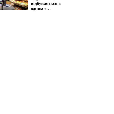
відбувається з
одним з
найважливіших
товарів