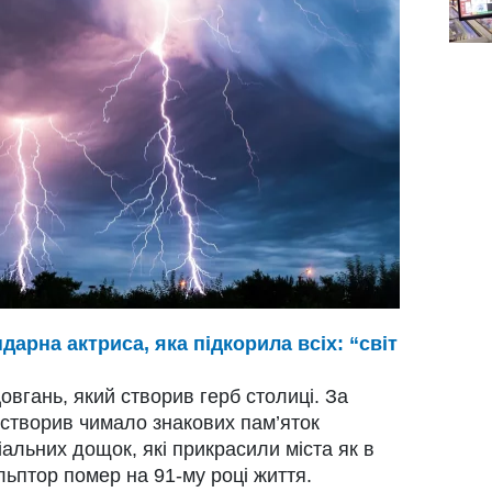
дарна актриса, яка підкорила всіх: “світ
вгань, який створив герб столиці. За
н створив чимало знакових пам’яток
іальних дощок, які прикрасили міста як в
кульптор помер на 91-му році життя.