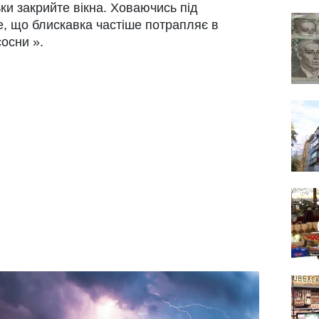
ьки закрийте вікна. Ховаючись під
е, що блискавка частіше потрапляє в
сосни ».