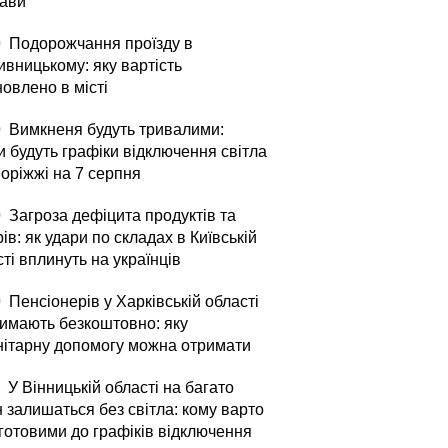
ави
0
Подорожчання проїзду в
ивницькому: яку вартість
овлено в місті
0
Вимкненя будуть тривалими:
и будуть графіки відключення світла
поріжжі на 7 серпня
0
Загроза дефіцита продуктів та
ів: як удари по складах в Київській
ті вплинуть на українців
0
Пенсіонерів у Харківській області
римають безкоштовно: яку
нітарну допомогу можна отримати
У Вінницькій області на багато
 залишаться без світла: кому варто
 готовими до графіків відключення