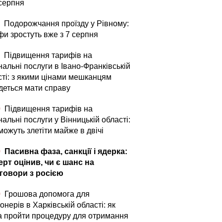
 серпня
Подорожчання проїзду у Рівному:
фи зростуть вже з 7 серпня
Підвищення тарифів на
альні послуги в Івано-Франківській
сті: з якими цінами мешканцям
деться мати справу
0
Підвищення тарифів на
альні послуги у Вінницькій області:
можуть злетіти майже в двічі
0
Пасивна фаза, санкції і ядерка:
ерт оцінив, чи є шанс на
говори з росією
0
Грошова допомога для
онерів в Харківській області: як
а пройти процедуру для отримання