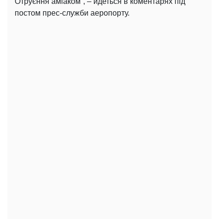
Отруєння аміаком”, – йдеться в коментарях під
постом прес-служби аеропорту.