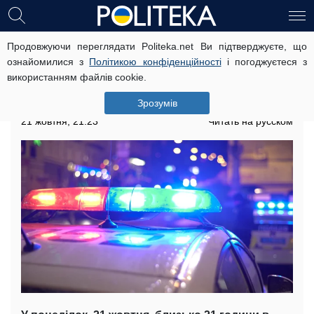
Продовжуючи переглядати Politeka.net Ви підтверджуєте, що
НП в аеропорту “Бориспіль”:
ознайомилися з
Політикою конфіденційності
і погоджуєтеся з
робота зупинилася через викид
використанням файлів cookie.
отрути, термінове повідомлення
рятувальників
Зрозумів
21 жовтня, 21:23
Читать на русском