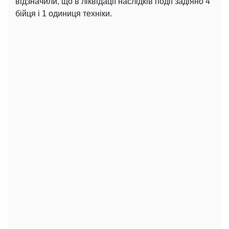
відзначили, що в ліквідації наслідків події задіяно 4
бійця і 1 одиниця техніки.