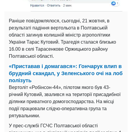
Раніше повідомлялося, сьогодні, 21 жовтня, в
результаті падіння вертольота в Полтавській
області загинув колишній міністр агрополітики
України Тарас Кутовий. Трагедія сталася близько
16.00 в селі Тарасенкове Оржицького району
Полтавської області.
«Приставав і домагався»: Гончарук влип в
брудний скандал, у Зеленського очі на лоб
полізуть
Вертоліт «Робінсон-44», пілотом якого був 43-
річний Кутовий, звалився на території присадибної
ділянки приватного домогосподарства. На місці
події працювали слідчо-оперативна група та
рятувальники.
У прес-службі ГСЧС Полтавської області