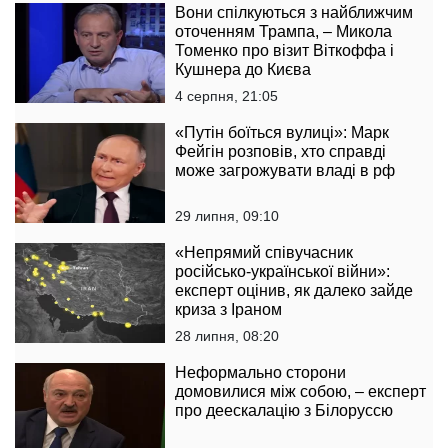
Вони спілкуються з найближчим
оточенням Трампа, – Микола
Томенко про візит Віткоффа і
Кушнера до Києва
4 серпня, 21:05
«Путін боїться вулиці»: Марк
Фейгін розповів, хто справді
може загрожувати владі в рф
29 липня, 09:10
«Непрямий співучасник
російсько-української війни»:
експерт оцінив, як далеко зайде
криза з Іраном
28 липня, 08:20
Неформально сторони
домовилися між собою, – експерт
про деескалацію з Білоруссю