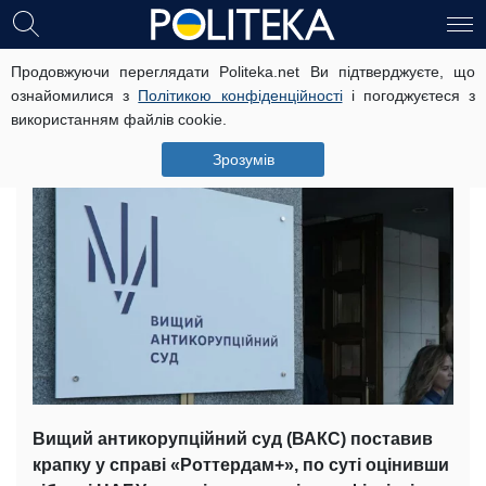
Продовжуючи переглядати Politeka.net Ви підтверджуєте, що
Суд поставив крапку в історії
ознайомилися з
Політикою конфіденційності
і погоджуєтеся з
"Роттердам+" - політолог
використанням файлів cookie.
7 грудня, 14:04
Читать на русском
Зрозумів
Вищий антикорупційний суд (ВАКС) поставив
крапку у справі «Роттердам+», по суті оцінивши