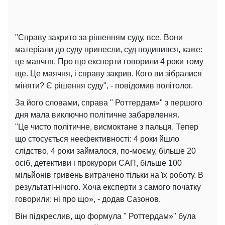
"Справу закрито за рішенням суду, все. Вони
матеріали до суду принесли, суд подивився, каже:
це маячня. Про що експерти говорили 4 роки тому
ще. Це маячня, і справу закрив. Кого ви зібралися
міняти? Є рішення суду", - повідомив політолог.
За його словами, справа " Роттердам»" з першого
дня мала виключно політичне забарвлення.
"Це чисто політичне, висмоктане з пальця. Тепер
що стосується неефективності: 4 роки йшло
слідство, 4 роки займалося, по-моєму, більше 20
осіб, детективи і прокурори САП, більше 100
мільйонів гривень витрачено тільки на їх роботу. В
результаті-нічого. Хоча експерти з самого початку
говорили: ні про що», - додав Сазонов.
Він підкреслив, що формула " Роттердам»" була