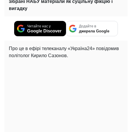
зібрані НАБУ матеріали як суцільну фікцію і
вигадку
Читайте нас у
Додайте в
Google Discover
джерела Google
Про це в ефірі телеканалу «Україна24» повідомив
політолог Кирило Сазонов.