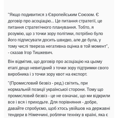
"Якщо подивитися з Європейським Союзом. Є
договір про асоціацію... Це питання стратегії, це
питання стратегічного планування. Тобто, я
розумію, що з точки зору політики, потрібно було
його підписувати досить швидко, але де була, у
тому числі твереза негативна оцінка в той момент",
- сказав Ігор Тишкевич.
Він відмітив, що договір про асоціацію на цьому
етапі дещо невигідний з точки зору підтримки свого
виробника і з точки зору квот на експорт.
"(Промисловий безвіз - ред.) світить, при
нормальній позиції української сторони. Тому що
промисловий безвіз - це не означає, що ми відкрили
все і вся і приходьте. Для порівняння - добре,
давайте спробуємо, щоб хтось увійшов на державні
тендери в Німеччині, роблячи техніку в країні, яка є