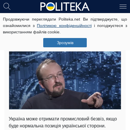
Продовжуючи переглядати Politeka.net Ви підтверджуєте, що
Україна може отримати
ознайомилися з
Політикою конфіденційності
і погоджуєтеся з
промисловий безвіз з ЄС, -
використанням файлів cookie.
Тишкевич
Зрозумів
19 лютого, 18:38
Читать на русском
Україна може отримати промисловий безвіз, якщо
буде нормальна позиція української сторони.