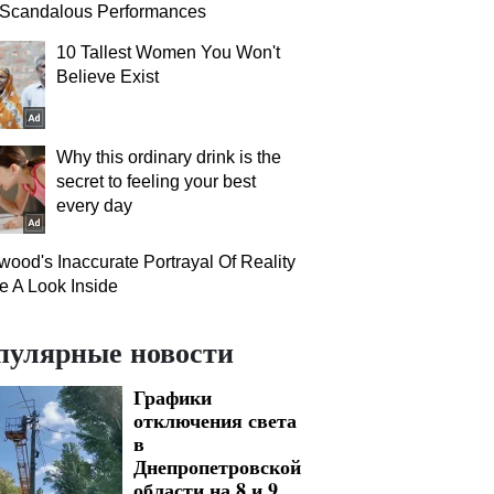
 Scandalous Performances
10 Tallest Women You Won't
Believe Exist
Why this ordinary drink is the
secret to feeling your best
every day
wood's Inaccurate Portrayal Of Reality
e A Look Inside
пулярные новости
Графики
отключения света
в
Днепропетровской
области на 8 и 9