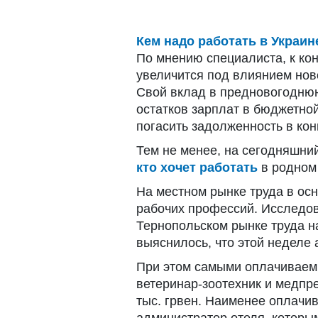
Кем надо работать в Украи
По мнению специалиста, к ко
увеличится под влиянием нов
Свой вклад в предновогодню
остатков зарплат в бюджетно
погасить задолженность в кон
Тем не менее, на сегодняшний
кто хочет работать
в родном 
На местном рынке труда в ос
рабочих профессий. Исследо
Тернопольском рынке труда на
выяснилось, что этой неделе 
При этом самыми оплачивае
ветеринар-зоотехник и медпр
тыс. грвен. Наименее оплачи
администратор отеля, котор