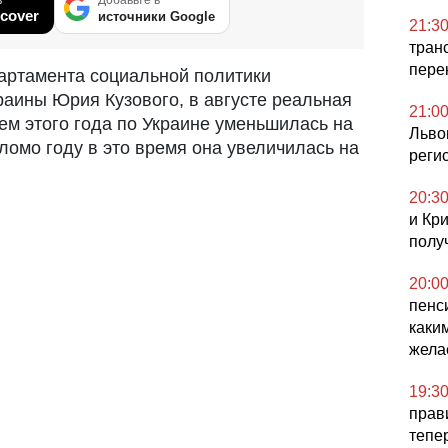
cover
источники Google
21:3
тран
пере
партамента социальной политики
аины Юрия Кузового, в августе реальная
21:0
ем этого года по Украине уменьшилась на
Льво
ломо году в это время она увеличилась на
реги
20:3
и Кр
полу
20:0
пенс
каки
жела
19:3
прав
тепе