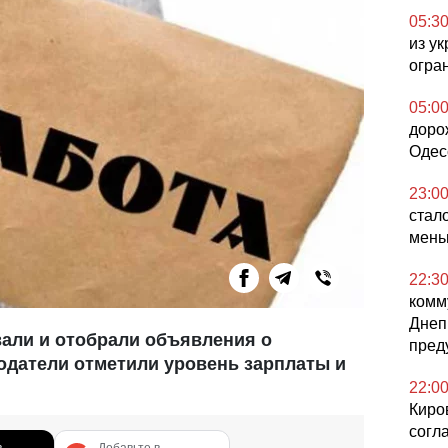
05:3
из у
огра
05:0
доро
Одес
23:0
стал
мен
22:3
комм
Днеп
али и отобрали объявления о
пред
тодатели отметили уровень зарплаты и
22:0
Киро
согл
в
Добавьте в