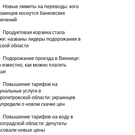
0
Новые лимиты на переводы: кого
краинцев коснутся банковских
ничений
0
Продуктовая корзина стала
же: названы лидеры подорожания в
ской области
0
Подорожание проезда в Виннице:
о известно, как можно платить
ьше
0
Повышение тарифов на
унальные услуги в
ропетровской области: украинцев
упредили о новом скачке цен
0
Повышение тарифов на воду в
воградской области: депутаты
асовали новые цены