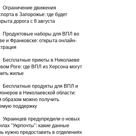
0
Ограничение движения
спорта в Запорожье: где будет
крыта дорога с 8 августа
0
Продуктовые наборы для ВПЛ во
ве и Франковске: открыта онлайн-
страция
0
Бесплатные приюты в Николаеве
ивом Роге: где ВПЛ из Херсона могут
чить жилье
0
Бесплатные продукты для ВПЛ и
ионеров в Николаевской области:
м образом можно получить
емую поддержку
0
Украинцев предупредили о новых
илах "Укрпочты": какие данные
рь нужно предоставить в отделениях