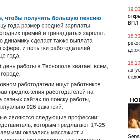
19:0
откр
не, чтобы получить большую пенсию
ВПЛ 
нцу года размер средней зарплаты
огодних премий и тринадцатых зарплат.
18:3
ю динамику сделает также выплата
реко
й сфере, и попытки работодателей
держ
це года.
18:1
 день работы в Тернополе хватает всем,
авгу
городе.
водо
новном работодатели ищут работников
вав предложения работодателей на
 разных сайтах по поиску работы,
НО
актуально 926 вакансий.
мые являются следующие профессии:
едставитель, которым предлагают 17-25
ваемыми оказались массажист и
Sensa
ым предлагают минимальную зарплату.