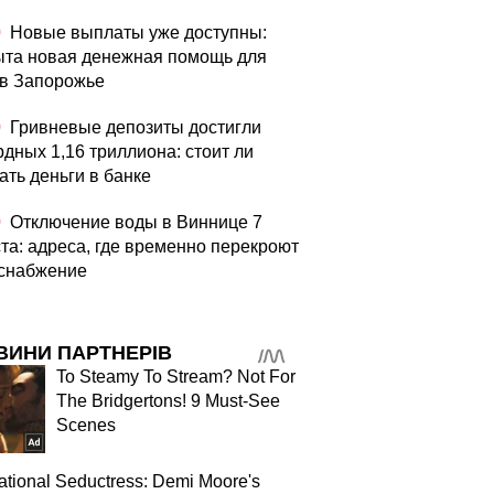
0
Новые выплаты уже доступны:
ыта новая денежная помощь для
в Запорожье
0
Гривневые депозиты достигли
рдных 1,16 триллиона: стоит ли
ать деньги в банке
0
Отключение воды в Виннице 7
ста: адреса, где временно перекроют
снабжение
ВИНИ ПАРТНЕРІВ
To Steamy To Stream? Not For
The Bridgertons! 9 Must-See
Scenes
tional Seductress: Demi Moore's