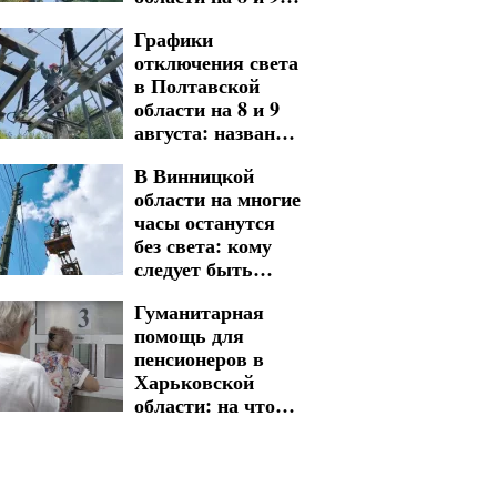
августа: где
Графики
придется
отключения света
встретить
в Полтавской
выходные без
области на 8 и 9
электричества
августа: названы
адреса
В Винницкой
длительных
области на многие
обесточений
часы останутся
без света: кому
следует быть
готовыми к
Гуманитарная
графикам
помощь для
отключения на 7
пенсионеров в
августа
Харьковской
области: на что
можно
рассчитывать
украинцам