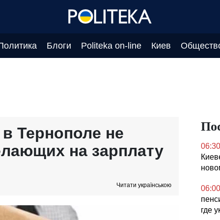
Политика
Блоги
Politeka on-line
Киев
Обществ
По
 в Тернополе не
елающих на зарплату
06:3
Киев
ново
Читати українською
06:0
пенс
где 