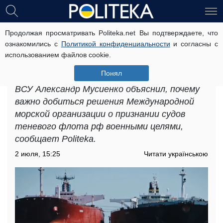
Продолжая просматривать Politeka.net Вы подтверждаете, что
Надо перекрывать кислород и
ознакомились с
Политикой конфиденциальности
и согласны с
думать о мощной морской блокаде,
использованием файлов cookie.
– эксперт о теневом флоте рф
Понял
Политический эксперт и военнослужащий
ВСУ Александр Мусиенко объяснил, почему
важно добиться решения Международной
морской организации о признании судов
теневого флота рф военными целями,
сообщает Politeka.
2 июля, 15:25
Читати українською