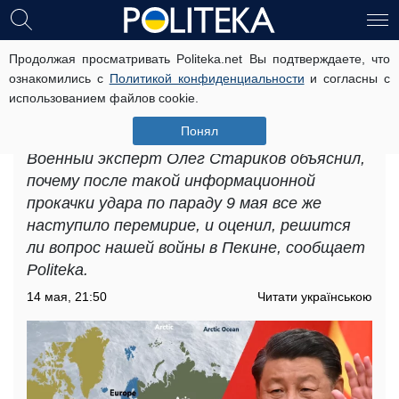
Продолжая просматривать Politeka.net Вы подтверждаете, что
«Все будет решаться в Пекине»:
ознакомились с
Политикой конфиденциальности
и согласны с
эксперт оценил, договорятся ли
использованием файлов cookie.
Трамп и Си о российско-украинской
войне
Понял
Военный эксперт Олег Стариков объяснил,
почему после такой информационной
прокачки удара по параду 9 мая все же
наступило перемирие, и оценил, решится
ли вопрос нашей войны в Пекине, сообщает
Politeka.
14 мая, 21:50
Читати українською