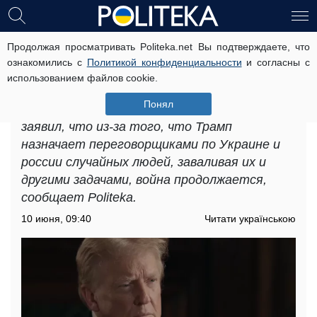
Продолжая просматривать Politeka.net Вы подтверждаете, что
«Это Уиткофф №2»: эксперт
ознакомились с
Политикой конфиденциальности
и согласны с
объяснил, почему Трамп назначил
использованием файлов cookie.
переговорщиком патриарха
Понял
Политтехнолог Михаил Шейтельман
заявил, что из-за того, что Трамп
назначает переговорщиками по Украине и
россии случайных людей, заваливая их и
другими задачами, война продолжается,
сообщает Politeka.
10 июня, 09:40
Читати українською