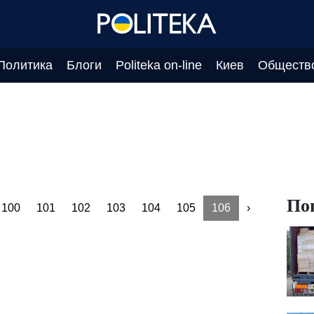
Политика
Блоги
Politeka on-line
Киев
Обществ
По
100
101
102
103
104
105
106
›