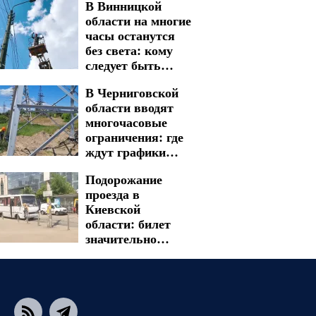
В Винницкой
помощь можно
области на многие
получить
часы останутся
без света: кому
следует быть
готовыми к
В Черниговской
графикам
области вводят
отключения на 7
многочасовые
августа
ограничения: где
ждут графики
отключения света
Подорожание
на 6 и 7 августа
проезда в
Киевской
области: билет
значительно
прибавил в
стоимости