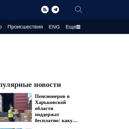
о
Происшествия
ENG
Еще
пулярные новости
Пенсионеров в
Харьковской
области
поддержат
бесплатно: какую
гуманитарную