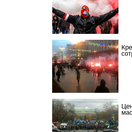
Кре
сот
Цен
мас