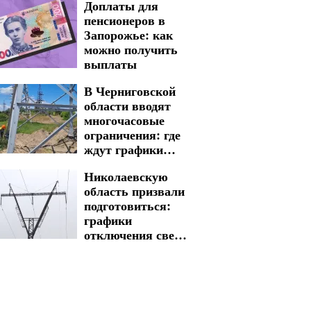
Доплаты для
в Запорожье на 7
пенсионеров в
августа
Запорожье: как
можно получить
выплаты
В Черниговской
области вводят
многочасовые
ограничения: где
ждут графики
отключения света
Николаевскую
на 6 и 7 августа
область призвали
подготовиться:
графики
отключения света
на 5 и 6 августа
введены на
долгие часы