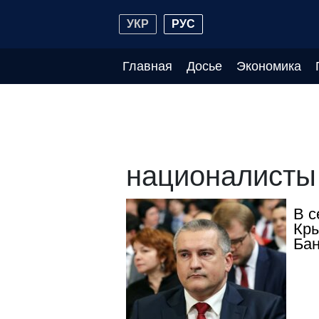
УКР
РУС
Главная
Досье
Экономика
националисты
В с
Кры
Ба