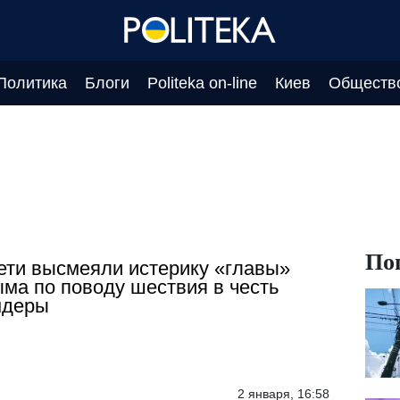
Политика
Блоги
Politeka on-line
Киев
Обществ
По
ети высмеяли истерику «главы»
ма по поводу шествия в честь
ндеры
2 января, 16:58