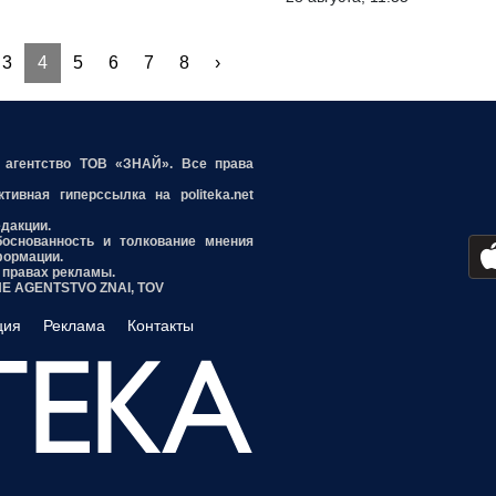
3
4
5
6
7
8
›
е агентство ТОВ «ЗНАЙ». Все права
ивная гиперссылка на politeka.net
едакции.
боснованность и толкование мнения
формации.
 правах рекламы.
INE AGENTSTVO ZNAI, TOV
ция
Реклама
Контакты