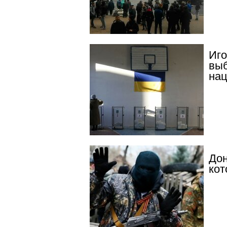
Иго
выб
нац
Дон
кот