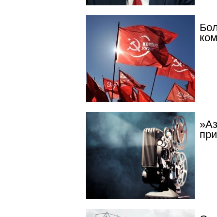
Бол
ком
»Аз
при