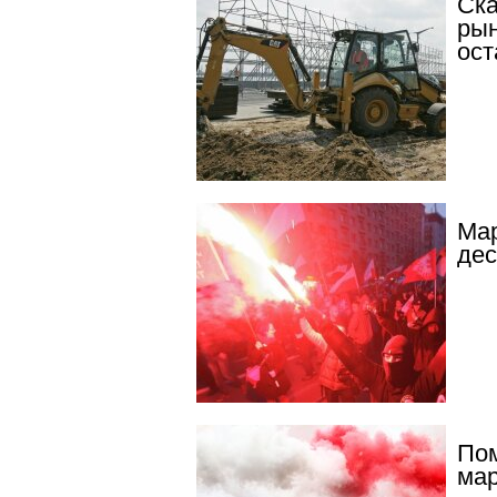
Ска
рын
ост
Мар
дес
Пом
ма