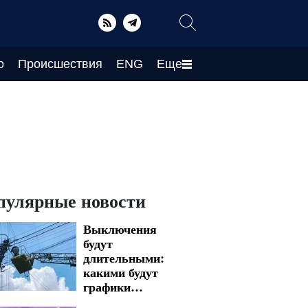
о
Происшествия
ENG
Еще
пулярные новости
Выключения
будут
длительными:
какими будут
графики
отключения света