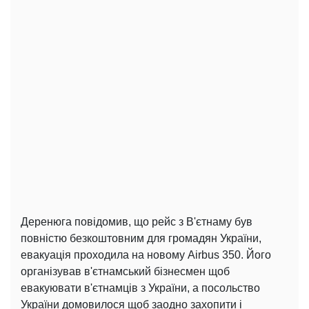
Деренюга повідомив, що рейс з В'єтнаму був
повністю безкоштовним для громадян України,
евакуація проходила на новому Airbus 350. Його
організував в'єтнамський бізнесмен щоб
евакуювати в'єтнамців з України, а посольство
України домовилося щоб заодно захопити і