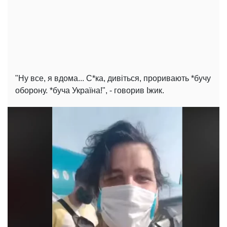
"Ну все, я вдома... С*ка, дивіться, проривають *бучу
оборону. *буча Україна!", - говорив Іжик.