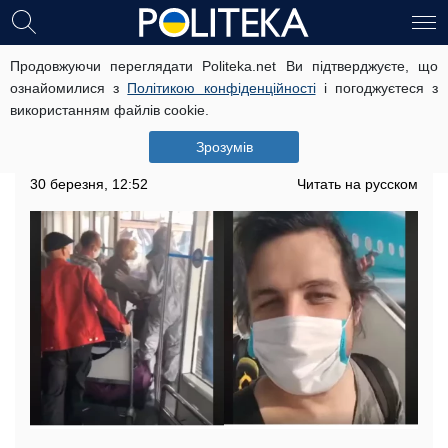
Продовжуючи переглядати Politeka.net Ви підтверджуєте, що
Турист із В'єтнаму, який обматерив
ознайомилися з
Політикою конфіденційності
і погоджуєтеся з
Україну, записав відео з покаянням:
використанням файлів cookie.
"Виродки"
Зрозумів
"Це просто жорстко"
30 березня, 12:52
Читать на русском