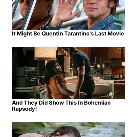
It Might Be Quentin Tarantino's Last Movie
And They Did Show This In Bohemian
Rapsody!