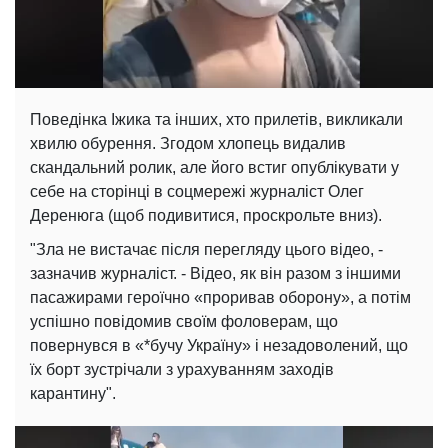
Поведінка Іжика та інших, хто прилетів, викликали
хвилю обурення. Згодом хлопець видалив
скандальний ролик, але його встиг опублікувати у
себе на сторінці в соцмережі журналіст Олег
Деренюга (щоб подивитися, проскрольте вниз).
"Зла не вистачає після перегляду цього відео, -
зазначив журналіст. - Відео, як він разом з іншими
пасажирами героїчно «проривав оборону», а потім
успішно повідомив своїм фоловерам, що
повернувся в «*бучу Україну» і незадоволений, що
їх борт зустрічали з урахуванням заходів
карантину".