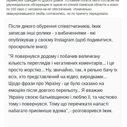
Після дикого обурення співвітчизників, Іжик
записав інші ролики - з вибаченнями - які
опублікував у своєму Instagram (щоб подивитися,
проскрольте вниз).
"Я повернувся додому і побачив величезну
кількість переглядів і негативних коментарів... І це
просто жорстко... Ну, звичайно, так, я рельно бачу їх
всіх, хто представлений на відео, виродками...
Щодо фрази про Україну - це було сказано на
емоціях після довгого перельоту... Я вважаю
Україну своєю батьківщиною і люблю її, та частково
тому і повернувся. Тому що перечекати напасті
набагато приємніше вдома", - розговорився Іжик.