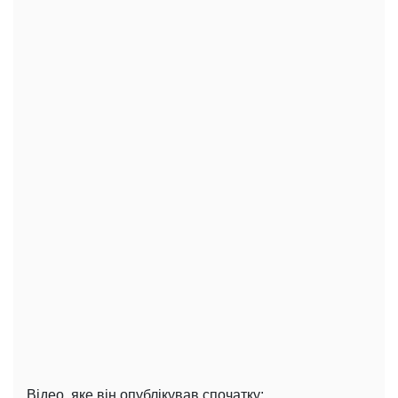
Відео, яке він опублікував спочатку: