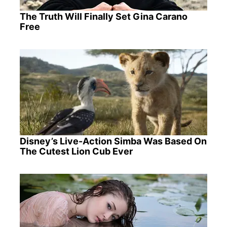
The Truth Will Finally Set Gina Carano
Free
Disney’s Live-Action Simba Was Based On
The Cutest Lion Cub Ever