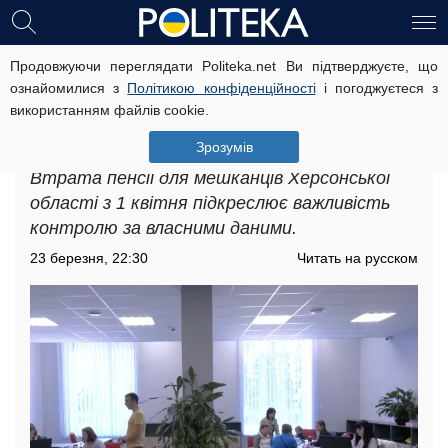
Продовжуючи переглядати Politeka.net Ви підтверджуєте, що
Втрата пенсії для мешканців
ознайомилися з
Політикою конфіденційності
і погоджуєтеся з
Херсонської області з 1 квітня: що
використанням файлів cookie.
варто зробити, щоб цього не
сталося
Зрозумів
Втрата пенсії для мешканців Херсонської
області з 1 квітня підкреслює важливість
контролю за власними даними.
23 березня, 22:30
Читать на русском