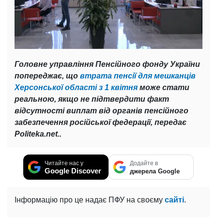
Головне управління Пенсійного фонду України
попереджає, що
втрата пенсії для мешканців
Херсонської області з 1 квітня
може стати
реальною, якщо не підтвердити факт
відсутності виплат від органів пенсійного
забезпечення російської федерації, передає
Politeka.net..
Читайте нас у
Додайте в
Google Discover
джерела Google
Інформацію про це надає ПФУ на своєму
сайті
.