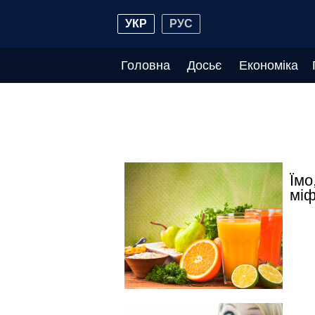
УКР
РУС
Головна
Досьє
Економіка
Їмо
міф