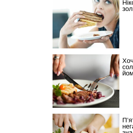
Нік
зол
Хоч
сол
йом
П’я
нег
зна