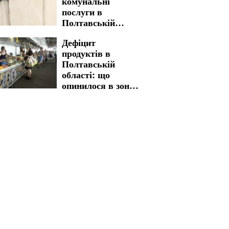
комунальні
підтримку
послуги в
Полтавській
області: з якою
Дефіцит
вартістю
продуктів в
мешканці
Полтавській
стикнуться у
області: що
платіжках
опинилося в зоні
ризику