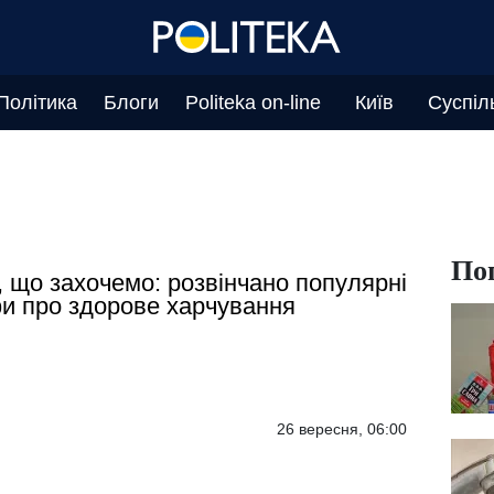
Політика
Блоги
Politeka on-line
Київ
Суспіл
По
, що захочемо: розвінчано популярні
и про здорове харчування
26 вересня, 06:00