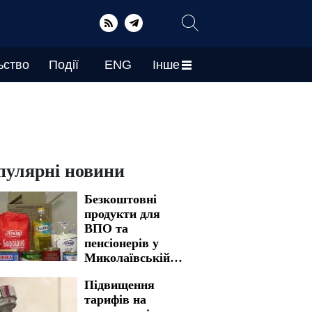
ьство
Події
ENG
Інше
пулярні новини
Безкоштовні
продукти для
ВПО та
пенсіонерів у
Миколаївській
області: яким
Підвищення
чином можна
тарифів на
отримати бажану