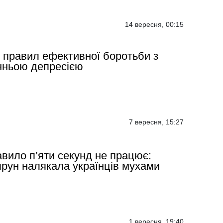
14 вересня, 00:15
 правил ефективної боротьби з
нньою депресією
7 вересня, 15:27
вило п’яти секунд не працює:
рун налякала українців мухами
1 вересня, 19:40