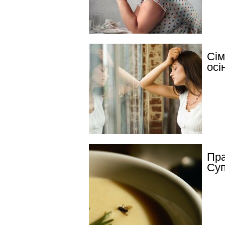
Сім
осі
Пра
Суп