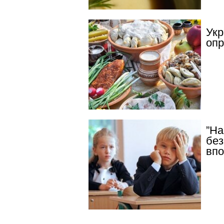
Укр
опр
”На
без
впо