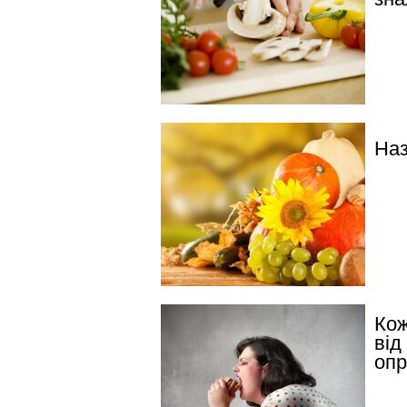
Наз
Кож
від
опр