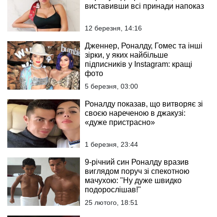
виставивши всі принади напоказ
12 березня, 14:16
Дженнер, Роналду, Гомес та інші
зірки, у яких найбільше
підписників у Instagram: кращі
фото
5 березня, 03:00
Роналду показав, що витворяє зі
своєю нареченою в джакузі:
«дуже пристрасно»
1 березня, 23:44
9-річний син Роналду вразив
виглядом поруч зі спекотною
мачухою: "Ну дуже швидко
подорослішав!"
25 лютого, 18:51