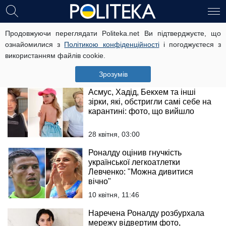
Наречена Роналду показала, на
Продовжуючи переглядати Politeka.net Ви підтверджуєте, що
що клюнув легендарний
ознайомилися з
Політикою конфіденційності
і погоджуєтеся з
футболіст: "Вражає!"
використанням файлів cookie.
3 травня, 14:59
Зрозумів
Асмус, Хадід, Бекхем та інші
зірки, які, обстригли самі себе на
карантині: фото, що вийшло
28 квітня, 03:00
Роналду оцінив гнучкість
української легкоатлетки
Левченко: "Можна дивитися
вічно"
10 квітня, 11:46
Наречена Роналду розбурхала
мережу відвертим фото,