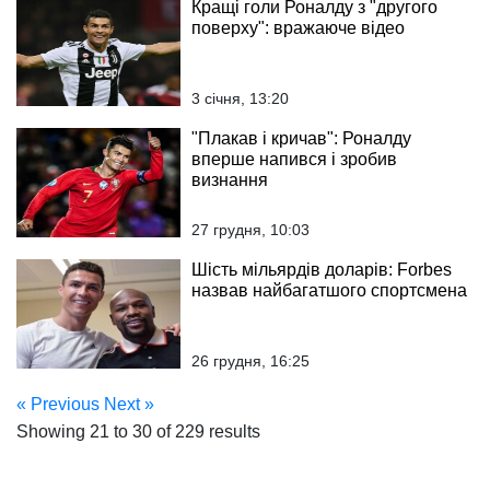
Кращі голи Роналду з "другого
поверху": вражаюче відео
3 січня, 13:20
"Плакав і кричав": Роналду
вперше напився і зробив
визнання
27 грудня, 10:03
Шість мільярдів доларів: Forbes
назвав найбагатшого спортсмена
26 грудня, 16:25
« Previous
Next »
Showing
21
to
30
of
229
results