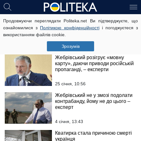
Заява Жебрівського нагадує
Продовжуючи переглядати Politeka.net Ви підтверджуєте, що
слова Сталіна, що потрібно взяти
ознайомилися з
Політикою конфіденційності
і погоджуєтеся з
Берлін – експерт
використанням файлів cookie.
27 січня, 13:27
Зрозумів
Жебрівський розігрує «мовну
карту», даючи приводи російській
пропаганді, – експерти
25 січня, 10:56
Жебрівський не у змозі подолати
контрабанду, йому не до цього –
експерт
4 січня, 13:43
Кватирка стала причиною смерті
українця