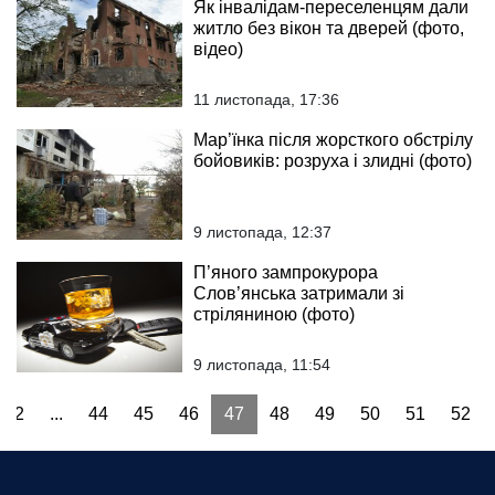
Як інвалідам-переселенцям дали
житло без вікон та дверей (фото,
відео)
11 листопада, 17:36
Мар’їнка після жорсткого обстрілу
бойовиків: розруха і злидні (фото)
9 листопада, 12:37
П’яного зампрокурора
Слов’янська затримали зі
стріляниною (фото)
9 листопада, 11:54
2
...
44
45
46
47
48
49
50
51
52