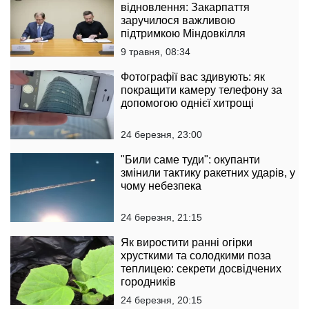
відновлення: Закарпаття
заручилося важливою
підтримкою Міндовкілля
9 травня, 08:34
Фотографії вас здивують: як
покращити камеру телефону за
допомогою однієї хитрощі
24 березня, 23:00
"Били саме туди": окупанти
змінили тактику ракетних ударів, у
чому небезпека
24 березня, 21:15
Як виростити ранні огірки
хрусткими та солодкими поза
теплицею: секрети досвідчених
городників
24 березня, 20:15