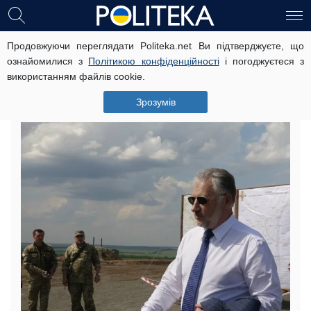
Продовжуючи переглядати Politeka.net Ви підтверджуєте, що
Жебрівський не у змозі подолати
ознайомилися з
Політикою конфіденційності
і погоджуєтеся з
контрабанду, йому не до цього –
використанням файлів cookie.
експерт
Зрозумів
4 січня, 13:43
Читать на русском