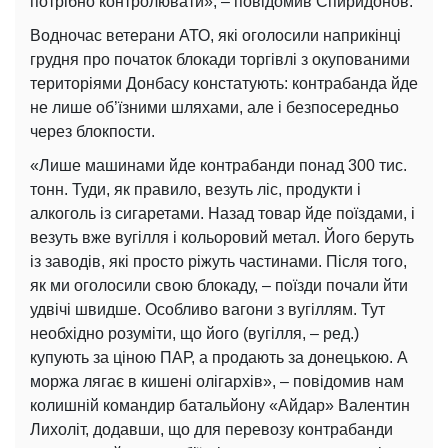
потрібно контролювати», – повідомив Спиридонов.
Водночас ветерани АТО, які оголосили наприкінці
грудня про початок блокади торгівлі з окупованими
територіями Донбасу констатують: контрабанда йде
не лише об’їзними шляхами, але і безпосередньо
через блокпости.
«Лише машинами йде контрабанди понад 300 тис.
тонн. Туди, як правило, везуть ліс, продукти і
алкоголь із сигаретами. Назад товар йде поїздами, і
везуть вже вугілля і кольоровий метал. Його беруть
із заводів, які просто ріжуть частинами. Після того,
як ми оголосили свою блокаду, – поїзди почали йти
удвічі швидше. Особливо вагони з вугіллям. Тут
необхідно розуміти, що його (вугілля, – ред.)
купують за ціною ПАР, а продають за донецькою. А
моржа лягає в кишені олігархів», – повідомив нам
колишній командир батальйону «Айдар» Валентин
Лихоліт, додавши, що для перевозу контрабанди