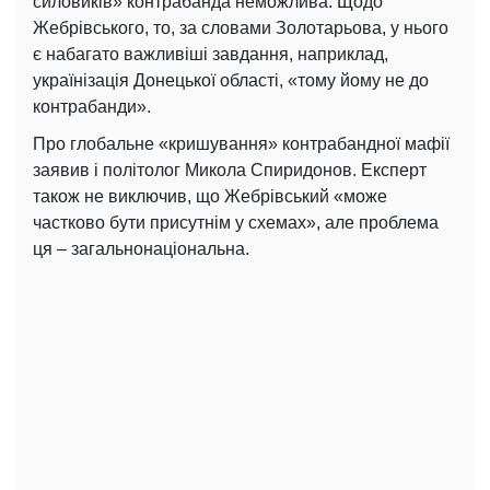
силовиків» контрабанда неможлива. Щодо
Жебрівського, то, за словами Золотарьова, у нього
є набагато важливіші завдання, наприклад,
українізація Донецької області, «тому йому не до
контрабанди».
Про глобальне «кришування» контрабандної мафії
заявив і політолог Микола Спиридонов. Експерт
також не виключив, що Жебрівський «може
частково бути присутнім у схемах», але проблема
ця – загальнонаціональна.