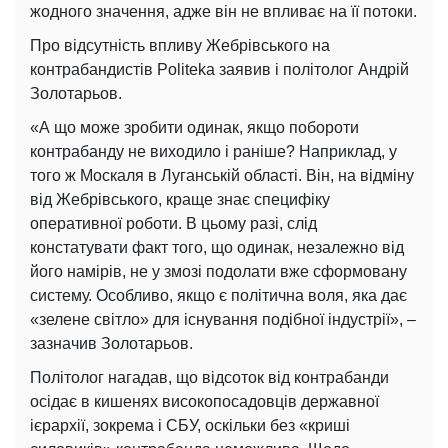
жодного значення, адже він не впливає на її потоки.
Про відсутність впливу Жебрівського на
контрабандистів Politeka заявив і політолог Андрій
Золотарьов.
«А що може зробити одинак, якщо побороти
контрабанду не виходило і раніше? Наприклад, у
того ж Москаля в Луганській області. Він, на відміну
від Жебрівського, краще знає специфіку
оперативної роботи. В цьому разі, слід
констатувати факт того, що одинак, незалежно від
його намірів, не у змозі подолати вже сформовану
систему. Особливо, якщо є політична воля, яка дає
«зелене світло» для існування подібної індустрії», –
зазначив Золотарьов.
Політолог нагадав, що відсоток від контрабанди
осідає в кишенях високопосадовців державної
ієрархії, зокрема і СБУ, оскільки без «криші