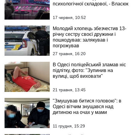
психологічної складової, - Власюк
17 червня, 10:52
Молодий хлопець збезчестив 13-
річну сестру своєї дружини і
пошкодував: залякував і
погрожував
27 травня, 16:20
В Одесі поліцейський зламав ніс
підлітку, фото: "Зупинив на
вулиці, щоб виховати"
21 травня, 13:45
"Змушував битися головою": в
Одесі вітчим знущався над
дитиною на очах у мами
11 грудня, 15:29