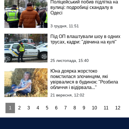
Поліцейський побив підлітка на
вулиці: подробиці скандалу в
Одесі
3 грудня, 11:51
Під ОП влаштували шоу в одних
трусах, кадри: "дівчина на кулі"
25 листопада, 15:40
Юна доярка жорстоко
помстилася злочинцям, які
увірвалися в будинок: "Розбила
обличчя і відірвала..."
21 вересня, 12:02
‹
1
2
3
4
5
6
7
8
9
10
11
12
›