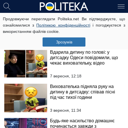
На Одещині двоє чоловіків
Продовжуючи переглядати Politeka.net Ви підтверджуєте, що
знущалися з рідних: розкрито
ознайомилися з
Політикою конфіденційності
і погоджуєтеся з
моторошні факти
використанням файлів cookie.
11 лютого, 12:00
Зрозумів
Вдарила дитину по голові: у
дитсадку Одеси повідомили, що
чекає виховательку, відео
7 вересня, 12:18
Вихователька підняла руку на
дитину в дитсадку: співав пісні
під час тихої години
3 вересня, 11:34
Будь-яке насильство домашнє
починається завжди з