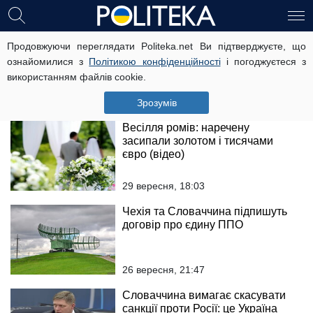
Іноземець збив на смерть
Продовжуючи переглядати Politeka.net Ви підтверджуєте, що
пенсіонера на Львівщині
ознайомилися з
Політикою конфіденційності
і погоджуєтеся з
використанням файлів cookie.
1 жовтня, 15:03
Зрозумів
Весілля ромів: наречену
засипали золотом і тисячами
євро (відео)
29 вересня, 18:03
Чехія та Словаччина підпишуть
договір про єдину ППО
26 вересня, 21:47
Словаччина вимагає скасувати
санкції проти Росії: це Україна