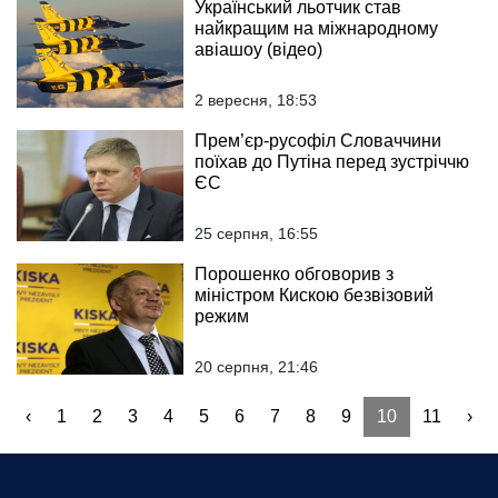
Український льотчик став
найкращим на міжнародному
авіашоу (відео)
2 вересня, 18:53
Прем’єр-русофіл Словаччини
поїхав до Путіна перед зустріччю
ЄС
25 серпня, 16:55
Порошенко обговорив з
міністром Кискою безвізовий
режим
20 серпня, 21:46
‹
1
2
3
4
5
6
7
8
9
10
11
›