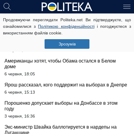
Клинтон набрала голоса для выдвижения в
Продовжуючи переглядати Politeka.net Ви підтверджуєте, що
президенты (видео)
ознайомилися з
Політикою конфіденційності
і погоджуєтеся з
7 червня, 09:31
використанням файлів cookie.
BuzzFeed считает Трампа вредным для здоровья
Зрозумів
6 червня, 19:05
Американцы хотят, чтобы Обама остался в Белом
доме
6 червня, 18:05
Ярош рассказал, кого поддержит на выборах в Днепре
6 червня, 15:13
Порошенко допускает выборы на Донбассе в этом
году
3 червня, 16:36
Экс-министр Швайка баллотируется в нардепы на
Луганщине