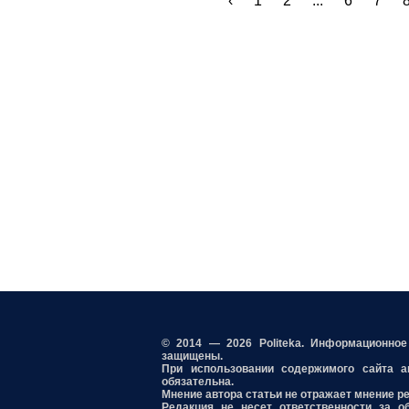
‹
1
2
...
6
7
© 2014 — 2026 Politeka. Информационно
защищены.
При использовании содержимого сайта акт
обязательна.
Мнение автора статьи не отражает мнение р
Редакция не несет ответственности за о