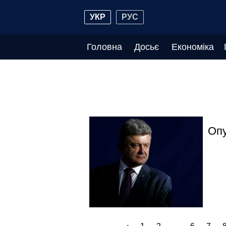
УКР
РУС
Головна
Досьє
Економіка
Опу