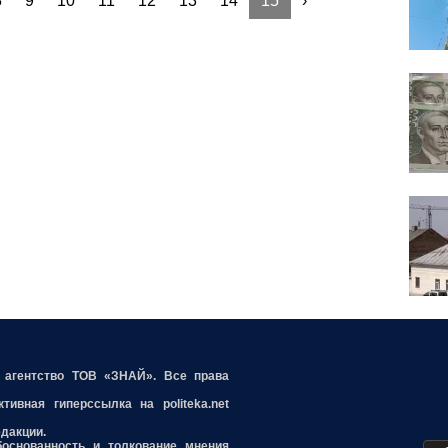
8
9
10
11
12
13
14
15
›
е агентство ТОВ «ЗНАЙ». Все права
ивная гиперссылка на politeka.net
едакции.
боснованность и толкование мнения