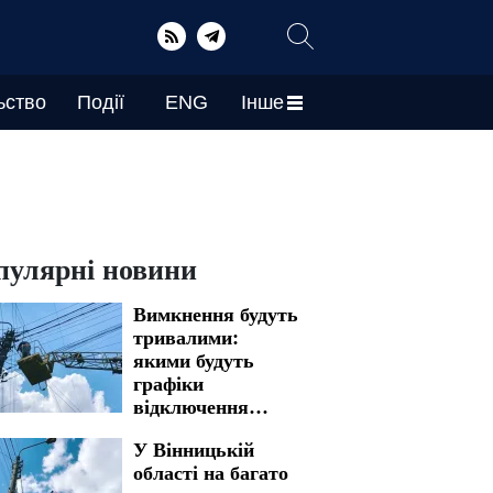
ьство
Події
ENG
Інше
пулярні новини
Вимкнення будуть
тривалими:
якими будуть
графіки
відключення
світла у
У Вінницькій
Запоріжжі на 7
області на багато
серпня