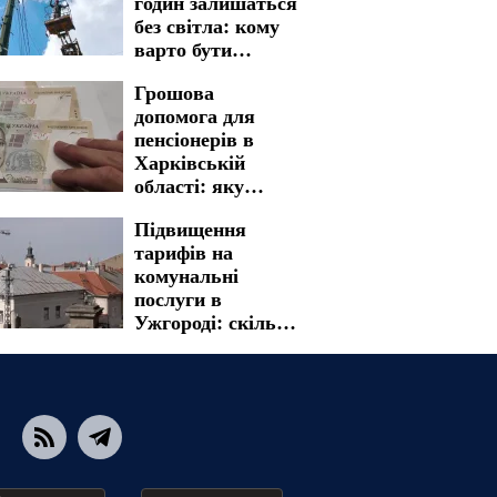
годин залишаться
без світла: кому
варто бути
готовими до
Грошова
графіків
допомога для
відключення на 7
пенсіонерів в
серпня
Харківській
області: яку
процедуру
Підвищення
необхідно пройти
тарифів на
для отримання
комунальні
виплат
послуги в
Ужгороді: скільки
доведеться
заплатити