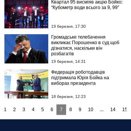
Квартал 95 висміяв акцію Бойко:
“Кубометр води всього за 9, 99″
19 березня, 17:30
Громадське телебачення
викликає Порошенко в суд щоб
дізнатися, наскільки він
розбагатів
19 березня, 14:31
Федерація роботодавців
підтримала Юрія Бойка на
виборах президента
18 березня, 12:23
1
2
3
4
5
6
7
8
9
10
...
14
15