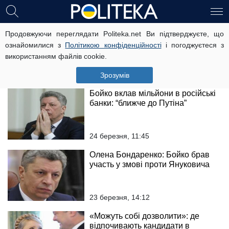
За тиждень до виборів Бойко
Продовжуючи переглядати Politeka.net Ви підтверджуєте, що
обійшов Тимошенко і Порошенка
ознайомилися з
Політикою конфіденційності
і погоджуєтеся з
– соцопитування
використанням файлів cookie.
26 березня, 12:18
Зрозумів
Бойко вклав мільйони в російські
банки: “ближче до Путіна”
24 березня, 11:45
Олена Бондаренко: Бойко брав
участь у змові проти Януковича
23 березня, 14:12
«Можуть собі дозволити»: де
відпочивають кандидати в